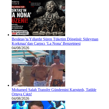
Beşiktaş’ta Yıllardır Süren Tüketim Döngüsü: Süleyman
Korkmaz’dan Çarpıcı ‘La Nona’ Benzetmesi
04/08/2026
Mohamed Salah Transfer Gündemini Karıştırdı, Tatilde
Ortaya Çıktı!
04/08/2026