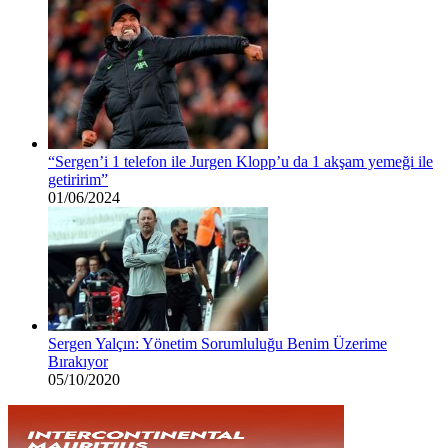
“Sergen’i 1 telefon ile Jurgen Klopp’u da 1 akşam yemeği ile
getiririm”
01/06/2024
Sergen Yalçın: Yönetim Sorumluluğu Benim Üzerime
Bırakıyor
05/10/2020