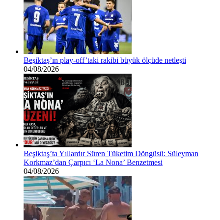
Beşiktaş’ın play-off’taki rakibi büyük ölçüde netleşti
04/08/2026
Beşiktaş’ta Yıllardır Süren Tüketim Döngüsü: Süleyman
Korkmaz’dan Çarpıcı ‘La Nona’ Benzetmesi
04/08/2026