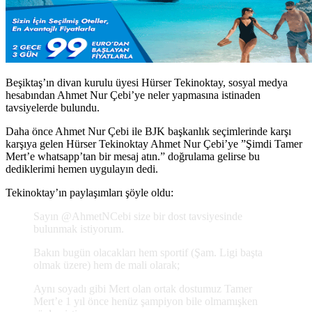
Beşiktaş’ın divan kurulu üyesi Hürser Tekinoktay, sosyal medya
hesabından Ahmet Nur Çebi’ye neler yapmasına istinaden
tavsiyelerde bulundu.
Daha önce Ahmet Nur Çebi ile BJK başkanlık seçimlerinde karşı
karşıya gelen Hürser Tekinoktay Ahmet Nur Çebi’ye ”Şimdi Tamer
Mert’e whatsapp’tan bir mesaj atın.” doğrulama gelirse bu
dediklerimi hemen uygulayın dedi.
Tekinoktay’ın paylaşımları şöyle oldu:
Sayın @AhmetNCebi size bir dost tavsiyesinde
bulunmak istiyorum.
Bakın bugün olacakları hem sportif (Şam. Ligi başta
olmak üzere) hem de mali olarak;
Aynı soyadı gibi Mert olan ortak dostumuz Tamer
Mert’e 1 yıl önce henüz şampiyon bile olmamışken