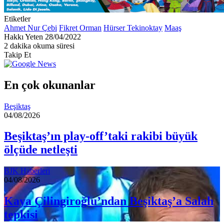
Etiketler
Ahmet Nur Çebi
Fikret Orman
Hürser Tekinoktay
Maaş
Bir
Hakkı Yeten
28/04/2022
e-
2 dakika okuma süresi
posta
Takip Et
göndermek
En çok okunanlar
Beşiktaş
04/08/2026
Beşiktaş’ın play-off’taki rakibi büyük
ölçüde netleşti
BJK Haberleri
04/08/2026
Kaya Çilingiroğlu’ndan Beşiktaş’a Salah
tepkisi