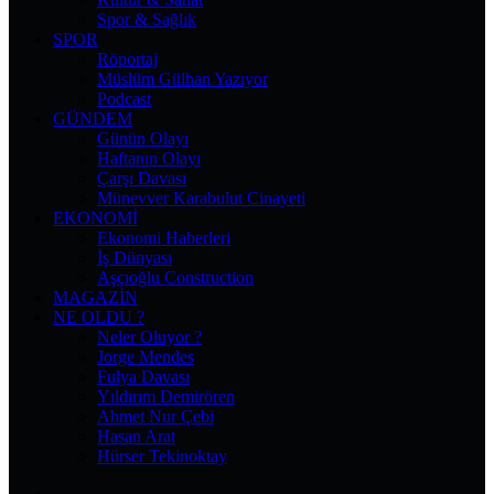
Spor & Sağlık
SPOR
Röportaj
Müslüm Gülhan Yazıyor
Podcast
GÜNDEM
Günün Olayı
Haftanın Olayı
Çarşı Davası
Münevver Karabulut Cinayeti
EKONOMI
Ekonomi Haberleri
İş Dünyası
Aşçıoğlu Construction
MAGAZIN
NE OLDU ?
Neler Oluyor ?
Jorge Mendes
Fulya Davası
Yıldırım Demirören
Ahmet Nur Çebi
Hasan Arat
Hürser Tekinoktay
Facebook