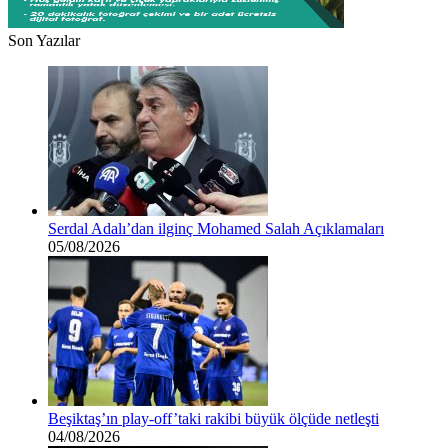
Son Yazılar
Serdal Adalı’dan ilginç Mohamed Salah Açıklamaları
05/08/2026
Beşiktaş’ın play-off’taki rakibi büyük ölçüde netleşti
04/08/2026