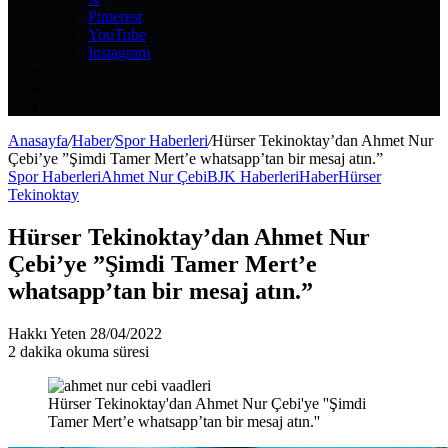
Pinterest
YouTube
Instagram
Kayıt
Ol
Rastgele
Makale
Kenar
Bölmesi
Anasayfa
/
Haber
/
Spor Haberleri
/
Hürser Tekinoktay’dan Ahmet Nur
Çebi’ye ”Şimdi Tamer Mert’e whatsapp’tan bir mesaj atın.”
Spor Haberleri
Ahmet Nur Çebi
BJK Haberleri
Haber
Hürser
Tekinoktay
Hürser Tekinoktay’dan Ahmet Nur
Çebi’ye ”Şimdi Tamer Mert’e
whatsapp’tan bir mesaj atın.”
Bir
Hakkı Yeten
28/04/2022
e-
2 dakika okuma süresi
posta
göndermek
Hürser Tekinoktay'dan Ahmet Nur Çebi'ye ''Şimdi
Tamer Mert’e whatsapp’tan bir mesaj atın.''