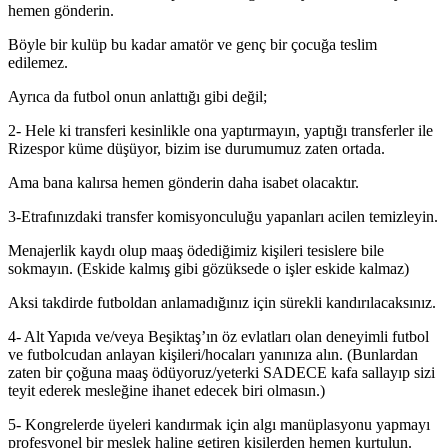
hemen gönderin.
Böyle bir kulüp bu kadar amatör ve genç bir çocuğa teslim
edilemez.
Ayrıca da futbol onun anlattığı gibi değil;
2- Hele ki transferi kesinlikle ona yaptırmayın, yaptığı transferler ile
Rizespor küme düşüyor, bizim ise durumumuz zaten ortada.
Ama bana kalırsa hemen gönderin daha isabet olacaktır.
3-Etrafınızdaki transfer komisyonculuğu yapanları acilen temizleyin.
Menajerlik kaydı olup maaş ödediğimiz kişileri tesislere bile
sokmayın. (Eskide kalmış gibi gözüksede o işler eskide kalmaz)
Aksi takdirde futboldan anlamadığınız için sürekli kandırılacaksınız.
4- Alt Yapıda ve/veya Beşiktaş’ın öz evlatları olan deneyimli futbol
ve futbolcudan anlayan kişileri/hocaları yanınıza alın. (Bunlardan
zaten bir çoğuna maaş ödüyoruz/yeterki SADECE kafa sallayıp sizi
teyit ederek mesleğine ihanet edecek biri olmasın.)
5- Kongrelerde üyeleri kandırmak için algı manüplasyonu yapmayı
profesyonel bir meslek haline getiren kişilerden hemen kurtulun.