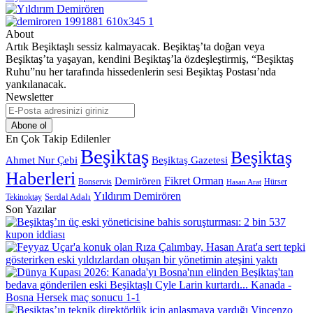
About
Artık Beşiktaşlı sessiz kalmayacak. Beşiktaş’ta doğan veya
Beşiktaş’ta yaşayan, kendini Beşiktaş’la özdeşleştirmiş, “Beşiktaş
Ruhu”nu her tarafında hissedenlerin sesi Beşiktaş Postası’nda
yankılanacak.
Newsletter
E-
Posta
adresinizi
En Çok Takip Edilenler
giriniz
Beşiktaş
Beşiktaş
Beşiktaş Gazetesi
Ahmet Nur Çebi
Haberleri
Demirören
Fikret Orman
Bonservis
Hürser
Hasan Arat
Yıldırım Demirören
Serdal Adalı
Tekinoktay
Son Yazılar