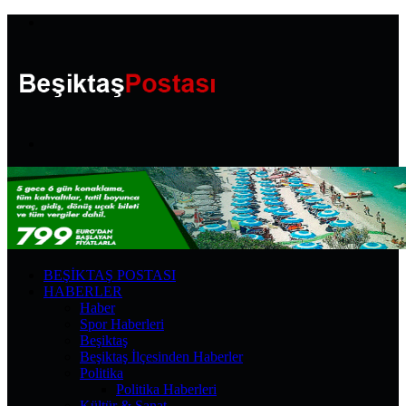
Menü
Arama
yap
...
BEŞIKTAŞ POSTASI
HABERLER
Haber
Spor Haberleri
Beşiktaş
Beşiktaş İlçesinden Haberler
Politika
Politika Haberleri
Kültür & Sanat