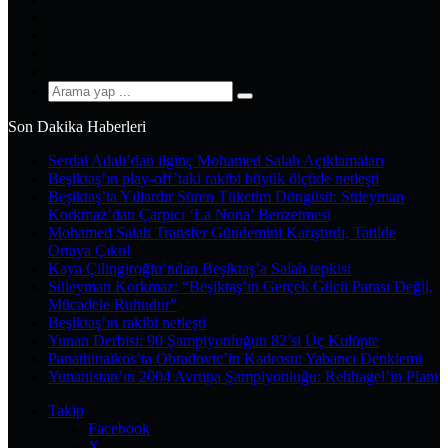
X
Pinterest
YouTube
Instagram
Arama
yap
Son Dakika Haberleri
...
Serdal Adalı’dan ilginç Mohamed Salah Açıklamaları
Beşiktaş’ın play-off’taki rakibi büyük ölçüde netleşti
Beşiktaş’ta Yıllardır Süren Tüketim Döngüsü: Süleyman
Korkmaz’dan Çarpıcı ‘La Nona’ Benzetmesi
Mohamed Salah Transfer Gündemini Karıştırdı, Tatilde
Ortaya Çıktı!
Kaya Çilingiroğlu’ndan Beşiktaş’a Salah tepkisi
Süleyman Korkmaz: “Beşiktaş’ın Gerçek Gücü Parası Değil,
Mücadele Ruhudur”
Beşiktaş’ın rakibi netleşti
Yunan Derbisi: 90 Şampiyonluğun 82’si Üç Kulüpte
Panathinaikos’ta Obradovic’in Kadrosu: Yabancı Denklemi
Yunanistan’ın 2004 Avrupa Şampiyonluğu: Rehhagel’in Planı
Takip
Facebook
X