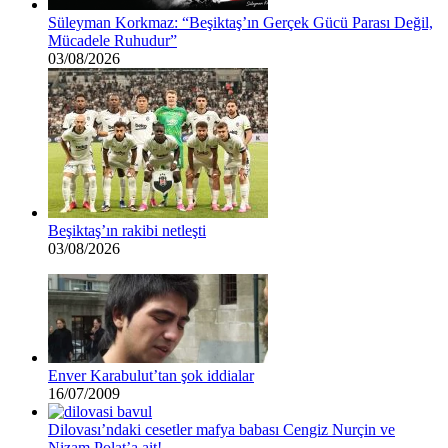
Süleyman Korkmaz: “Beşiktaş’ın Gerçek Gücü Parası Değil,
Mücadele Ruhudur”
03/08/2026
Beşiktaş’ın rakibi netleşti
03/08/2026
Enver Karabulut’tan şok iddialar
16/07/2009
Dilovası’ndaki cesetler mafya babası Cengiz Nurçin ve
Nizam Polat’a ait!