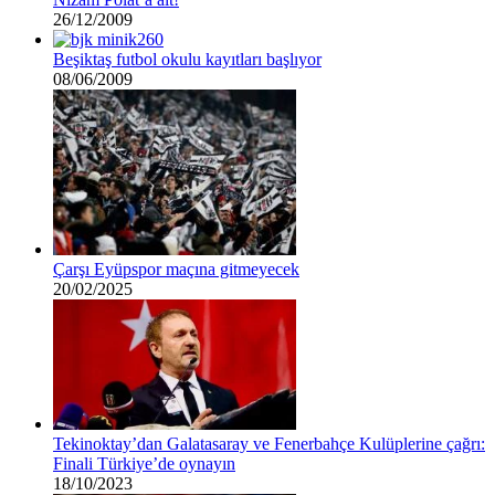
26/12/2009
Beşiktaş futbol okulu kayıtları başlıyor
08/06/2009
Çarşı Eyüpspor maçına gitmeyecek
20/02/2025
Tekinoktay’dan Galatasaray ve Fenerbahçe Kulüplerine çağrı:
Finali Türkiye’de oynayın
18/10/2023