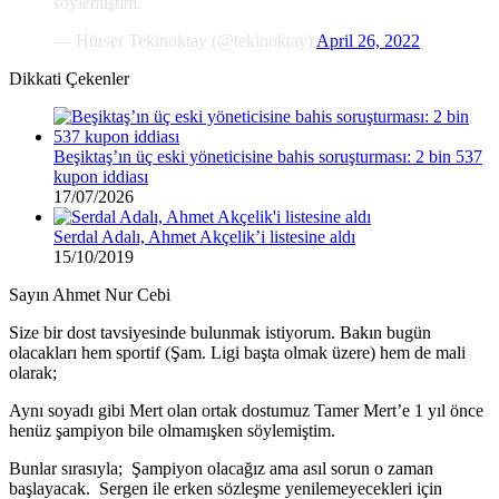
söylemiştim.
— Hürser Tekinoktay (@tekinoktay)
April 26, 2022
Dikkati Çekenler
Beşiktaş’ın üç eski yöneticisine bahis soruşturması: 2 bin 537
kupon iddiası
17/07/2026
Serdal Adalı, Ahmet Akçelik’i listesine aldı
15/10/2019
Sayın Ahmet Nur Cebi
Size bir dost tavsiyesinde bulunmak istiyorum. Bakın bugün
olacakları hem sportif (Şam. Ligi başta olmak üzere) hem de mali
olarak;
Aynı soyadı gibi Mert olan ortak dostumuz Tamer Mert’e 1 yıl önce
henüz şampiyon bile olmamışken söylemiştim.
Bunlar sırasıyla; Şampiyon olacağız ama asıl sorun o zaman
başlayacak. Sergen ile erken sözleşme yenilemeyecekleri için