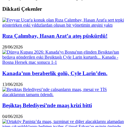
Dikkati Çekenler
Rıza Çalımbay, Hasan Arat’a ateş püskürdü!
28/06/2026
Kanada’nın beraberlik golü, Cyle Larin’den.
13/06/2026
Beşiktaş Belediyesi’nde maaş krizi bitti
04/06/2026