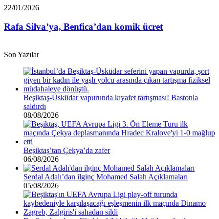
Euro
Rafa
22/01/2026
borcu
Silva’ya,
var”
Benfica’dan
Rafa Silva’ya, Benfica’dan komik ücret
komik
ücret
Son Yazılar
Beşiktaş-Üsküdar vapurunda kıyafet tartışması! Bastonla
saldırdı
08/08/2026
Beşiktaş’tan Çekya’da zafer
06/08/2026
Serdal Adalı’dan ilginç Mohamed Salah Açıklamaları
05/08/2026