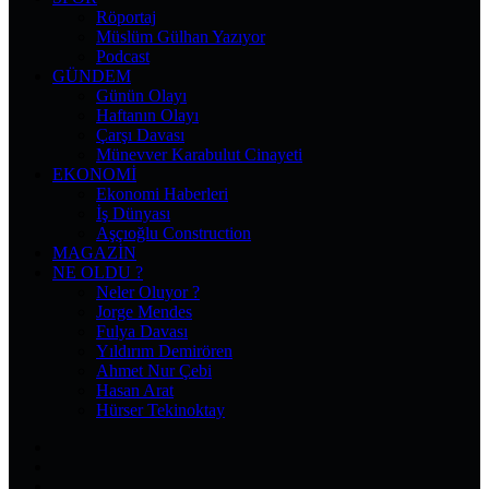
Röportaj
Müslüm Gülhan Yazıyor
Podcast
GÜNDEM
Günün Olayı
Haftanın Olayı
Çarşı Davası
Münevver Karabulut Cinayeti
EKONOMI
Ekonomi Haberleri
İş Dünyası
Aşçıoğlu Construction
MAGAZIN
NE OLDU ?
Neler Oluyor ?
Jorge Mendes
Fulya Davası
Yıldırım Demirören
Ahmet Nur Çebi
Hasan Arat
Hürser Tekinoktay
Facebook
X
Pinterest