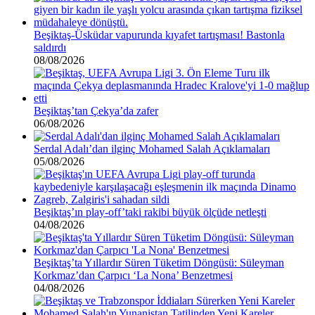
Beşiktaş-Üsküdar vapurunda kıyafet tartışması! Bastonla
saldırdı
08/08/2026
Beşiktaş’tan Çekya’da zafer
06/08/2026
Serdal Adalı’dan ilginç Mohamed Salah Açıklamaları
05/08/2026
Beşiktaş’ın play-off’taki rakibi büyük ölçüde netleşti
04/08/2026
Beşiktaş’ta Yıllardır Süren Tüketim Döngüsü: Süleyman
Korkmaz’dan Çarpıcı ‘La Nona’ Benzetmesi
04/08/2026