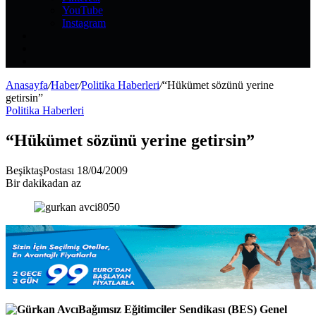
YouTube
Instagram
Kayıt
Ol
Rastgele
Makale
Kenar
Bölmesi
Anasayfa
/
Haber
/
Politika Haberleri
/
“Hükümet sözünü yerine
getirsin”
Politika Haberleri
“Hükümet sözünü yerine getirsin”
Bir
BeşiktaşPostası
18/04/2009
e-
Bir dakikadan az
posta
göndermek
Bağımsız Eğitimciler Sendikası (BES) Genel