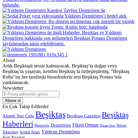
About
Artık Beşiktaşlı sessiz kalmayacak. Beşiktaş’ta doğan veya
Beşiktaş’ta yaşayan, kendini Beşiktaş’la özdeşleştirmiş, “Beşiktaş
Ruhu”nu her tarafında hissedenlerin sesi Beşiktaş Postası’nda
yankılanacak.
Newsletter
E-
Posta
adresinizi
En Çok Takip Edilenler
giriniz
Beşiktaş
Beşiktaş
Beşiktaş Gazetesi
Ahmet Nur Çebi
Haberleri
Demirören
Fikret Orman
Bonservis
Hürser
Hasan Arat
Yıldırım Demirören
Serdal Adalı
Tekinoktay
Son Yazılar