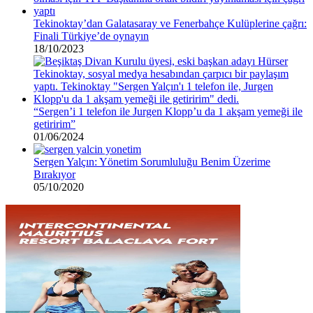
Tekinoktay’dan Galatasaray ve Fenerbahçe Kulüplerine çağrı:
Finali Türkiye’de oynayın
18/10/2023
“Sergen’i 1 telefon ile Jurgen Klopp’u da 1 akşam yemeği ile
getiririm”
01/06/2024
Sergen Yalçın: Yönetim Sorumluluğu Benim Üzerime
Bırakıyor
05/10/2020