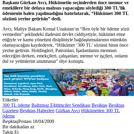
Başkanı Gürkan Avcı, Hükümetin seçimlerden önce memur ve
emeklilere bir defaya mahsus yapacağını söylediği 300 TL’lik
ödemenin halen yapılmadığını hatırlatarak, “Hükümet 300 TL
sözünü yerine getirisin” dedi.
Avcı, Maliye Bakanı Kemal Unakıtan’ın “Ben öyle bir ödeme sözü
vermedim” şeklindeki ifadesini devlet ciddiyetiyle, hükümet etme
etiğiyle ve kamu yönetimi disipliniyle bağdaştırmalarının mümkün
olamayacağını kaydederek, “Hükümet ‘300 TL’ sözünü biran önce
yerine getirsin. Holdingleri, Patronları, İşadamlarını memnun
edeceğim derken, emekçileri, çalışanları, memur ve işçileri, onların
dul ve yetimlerini unutmasın” diye konuştu.
Etiketler
300 TL ödeme
Bağımsız Eğitimciler Sendikası
Beşiktaş
Beşiktaş
Gazetesi
Beşiktaş Haberleri
Gürkan Avcı
Hükümetten 300 TL
ödeme
Bir
BeşiktaşPostası
18/04/2009
e-
Bir dakikadan az
posta
Takip Et