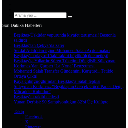
YouTube
Instagram
Arama
yap
Son Dakika Haberleri
...
Beşiktaş-Üsküdar vapurunda kıyafet tartışması! Bastonla
saldırdı
Beşiktaş’tan Çekya’da zafer
Serdal Adalı’dan ilginç Mohamed Salah Açıklamaları
Beşiktaş’ın play-off’taki rakibi büyük ölçüde netleşti
Beşiktaş’ta Yıllardır Süren Tüketim Döngüsü: Süleyman
Korkmaz’dan Çarpıcı ‘La Nona’ Benzetmesi
Mohamed Salah Transfer Gündemini Karıştırdı, Tatilde
Ortaya Çıktı!
Kaya Çilingiroğlu’ndan Beşiktaş’a Salah tepkisi
Süleyman Korkmaz: “Beşiktaş’ın Gerçek Gücü Parası Değil,
Mücadele Ruhudur”
Beşiktaş’ın rakibi netleşti
Yunan Derbisi: 90 Şampiyonluğun 82’si Üç Kulüpte
Takip
Facebook
X
Pinterest