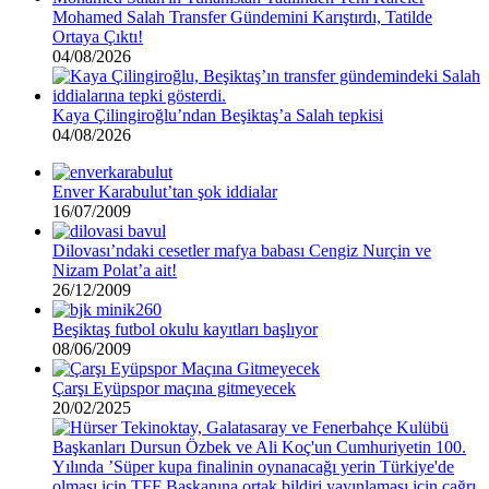
Mohamed Salah Transfer Gündemini Karıştırdı, Tatilde
Ortaya Çıktı!
04/08/2026
Kaya Çilingiroğlu’ndan Beşiktaş’a Salah tepkisi
04/08/2026
Enver Karabulut’tan şok iddialar
16/07/2009
Dilovası’ndaki cesetler mafya babası Cengiz Nurçin ve
Nizam Polat’a ait!
26/12/2009
Beşiktaş futbol okulu kayıtları başlıyor
08/06/2009
Çarşı Eyüpspor maçına gitmeyecek
20/02/2025