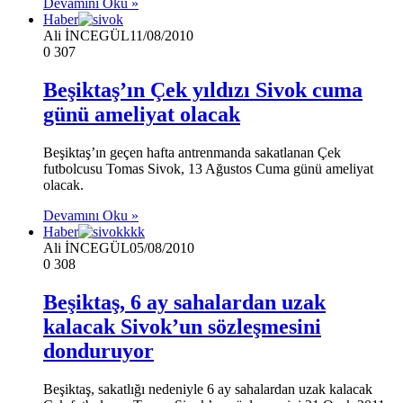
Devamını Oku »
Haber
Ali İNCEGÜL
11/08/2010
0
307
Beşiktaş’ın Çek yıldızı Sivok cuma
günü ameliyat olacak
Beşiktaş’ın geçen hafta antrenmanda sakatlanan Çek
futbolcusu Tomas Sivok, 13 Ağustos Cuma günü ameliyat
olacak.
Devamını Oku »
Haber
Ali İNCEGÜL
05/08/2010
0
308
Beşiktaş, 6 ay sahalardan uzak
kalacak Sivok’un sözleşmesini
donduruyor
Beşiktaş, sakatlığı nedeniyle 6 ay sahalardan uzak kalacak