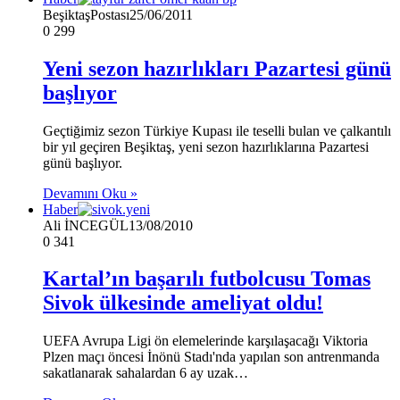
BeşiktaşPostası
25/06/2011
0
299
Yeni sezon hazırlıkları Pazartesi günü
başlıyor
Geçtiğimiz sezon Türkiye Kupası ile teselli bulan ve çalkantılı
bir yıl geçiren Beşiktaş, yeni sezon hazırlıklarına Pazartesi
günü başlıyor.
Devamını Oku »
Haber
Ali İNCEGÜL
13/08/2010
0
341
Kartal’ın başarılı futbolcusu Tomas
Sivok ülkesinde ameliyat oldu!
UEFA Avrupa Ligi ön elemelerinde karşılaşacağı Viktoria
Plzen maçı öncesi İnönü Stadı'nda yapılan son antrenmanda
sakatlanarak sahalardan 6 ay uzak…