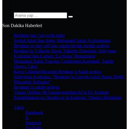
YouTube
Instagram
Arama
yap
Son Dakika Haberleri
...
Beşiktaş’tan Çekya’da zafer
Serdal Adalı’dan ilginç Mohamed Salah Açıklamaları
Beşiktaş’ın play-off’taki rakibi büyük ölçüde netleşti
Beşiktaş’ta Yıllardır Süren Tüketim Döngüsü: Süleyman
Korkmaz’dan Çarpıcı ‘La Nona’ Benzetmesi
Mohamed Salah Transfer Gündemini Karıştırdı, Tatilde
Ortaya Çıktı!
Kaya Çilingiroğlu’ndan Beşiktaş’a Salah tepkisi
Süleyman Korkmaz: “Beşiktaş’ın Gerçek Gücü Parası Değil,
Mücadele Ruhudur”
Beşiktaş’ın rakibi netleşti
Yunan Derbisi: 90 Şampiyonluğun 82’si Üç Kulüpte
Panathinaikos’ta Obradovic’in Kadrosu: Yabancı Denklemi
Takip
Facebook
X
Pinterest
YouTube