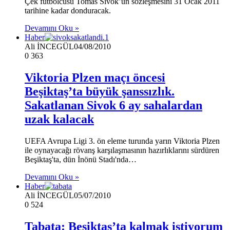
Çek futbolcusu Tomas Sivok’un sözleşmesini 31 Ocak 2011
tarihine kadar donduracak.
Devamını Oku »
Haber
Ali İNCEGÜL
04/08/2010
0
363
Viktoria Plzen maçı öncesi
Beşiktaş’ta büyük şanssızlık.
Sakatlanan Sivok 6 ay sahalardan
uzak kalacak
UEFA Avrupa Ligi 3. ön eleme turunda yarın Viktoria Plzen
ile oynayacağı rövanş karşılaşmasının hazırlıklarını sürdüren
Beşiktaş'ta, dün İnönü Stadı'nda…
Devamını Oku »
Haber
Ali İNCEGÜL
05/07/2010
0
524
Tabata: Beşiktaş’ta kalmak istiyorum