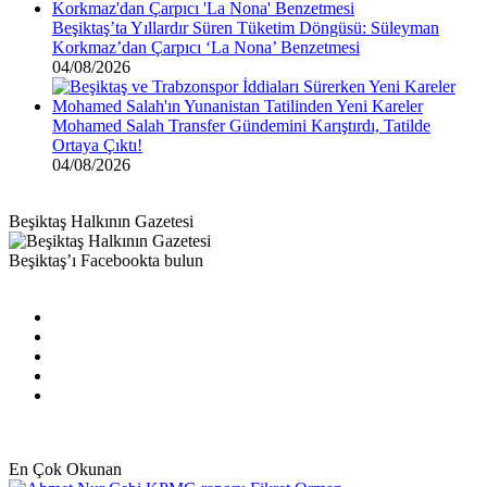
Beşiktaş’ta Yıllardır Süren Tüketim Döngüsü: Süleyman
Korkmaz’dan Çarpıcı ‘La Nona’ Benzetmesi
04/08/2026
Mohamed Salah Transfer Gündemini Karıştırdı, Tatilde
Ortaya Çıktı!
04/08/2026
Beşiktaş Halkının Gazetesi
Beşiktaş’ı Facebookta bulun
Facebook
X
Pinterest
YouTube
Instagram
En Çok Okunan