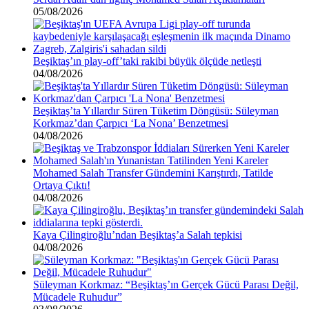
05/08/2026
Beşiktaş’ın play-off’taki rakibi büyük ölçüde netleşti
04/08/2026
Beşiktaş’ta Yıllardır Süren Tüketim Döngüsü: Süleyman
Korkmaz’dan Çarpıcı ‘La Nona’ Benzetmesi
04/08/2026
Mohamed Salah Transfer Gündemini Karıştırdı, Tatilde
Ortaya Çıktı!
04/08/2026
Kaya Çilingiroğlu’ndan Beşiktaş’a Salah tepkisi
04/08/2026
Süleyman Korkmaz: “Beşiktaş’ın Gerçek Gücü Parası Değil,
Mücadele Ruhudur”