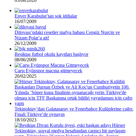
03/08/2026
Enver Karabulut’tan şok iddialar
16/07/2009
Dilovası’ndaki cesetler mafya babası Cengiz Nurçin ve
Nizam Polat’a ait!
26/12/2009
Beşiktaş futbol okulu kayıtları başlıyor
08/06/2009
Çarşı Eyüpspor maçına gitmeyecek
20/02/2025
Tekinoktay’dan Galatasaray ve Fenerbahçe Kulüplerine çağrı:
Finali Türkiye’de oynayın
18/10/2023