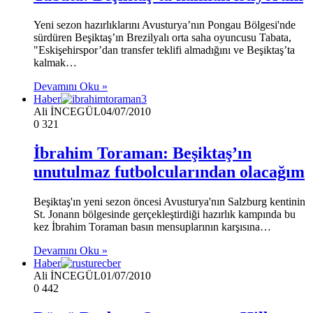
Yeni sezon hazırlıklarını Avusturya’nın Pongau Bölgesi'nde
sürdüren Beşiktaş’ın Brezilyalı orta saha oyuncusu Tabata,
"Eskişehirspor’dan transfer teklifi almadığını ve Beşiktaş’ta
kalmak…
Devamını Oku »
Haber
Ali İNCEGÜL
04/07/2010
0
321
İbrahim Toraman: Beşiktaş’ın
unutulmaz futbolcularından olacağım
Beşiktaş'ın yeni sezon öncesi Avusturya'nın Salzburg kentinin
St. Jonann bölgesinde gerçekleştirdiği hazırlık kampında bu
kez İbrahim Toraman basın mensuplarının karşısına…
Devamını Oku »
Haber
Ali İNCEGÜL
01/07/2010
0
442