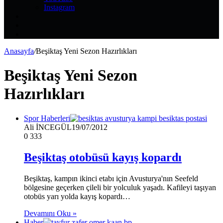
Instagram
Kayıt
Ol
Rastgele
Makale
Kenar
Bölmesi
Anasayfa
/
Beşiktaş Yeni Sezon Hazırlıkları
Beşiktaş Yeni Sezon
Hazırlıkları
Spor Haberleri
Ali İNCEGÜL
19/07/2012
0
333
Beşiktaş otobüsü kayış kopardı
Beşiktaş, kampın ikinci etabı için Avusturya'nın Seefeld
bölgesine geçerken çileli bir yolculuk yaşadı. Kafileyi taşıyan
otobüs yarı yolda kayış kopardı…
Devamını Oku »
Haber