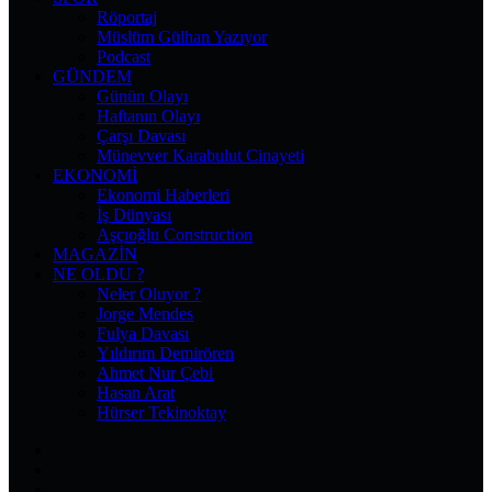
Röportaj
Müslüm Gülhan Yazıyor
Podcast
GÜNDEM
Günün Olayı
Haftanın Olayı
Çarşı Davası
Münevver Karabulut Cinayeti
EKONOMI
Ekonomi Haberleri
İş Dünyası
Aşçıoğlu Construction
MAGAZIN
NE OLDU ?
Neler Oluyor ?
Jorge Mendes
Fulya Davası
Yıldırım Demirören
Ahmet Nur Çebi
Hasan Arat
Hürser Tekinoktay
Facebook
X
Pinterest