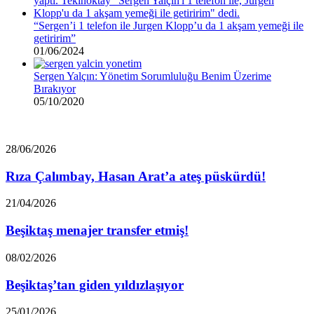
“Sergen’i 1 telefon ile Jurgen Klopp’u da 1 akşam yemeği ile
getiririm”
01/06/2024
Sergen Yalçın: Yönetim Sorumluluğu Benim Üzerime
Bırakıyor
05/10/2020
Rıza
28/06/2026
Çalımbay,
Hasan
Rıza Çalımbay, Hasan Arat’a ateş püskürdü!
Arat’a
ateş
Beşiktaş
21/04/2026
püskürdü!
menajer
transfer
Beşiktaş menajer transfer etmiş!
etmiş!
Beşiktaş’tan
08/02/2026
giden
yıldızlaşıyor
Beşiktaş’tan giden yıldızlaşıyor
“Beşiktaş’ın
25/01/2026