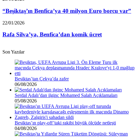
Benfica’ya
40
“Beşiktaş’ın Benfica’ya 40 milyon Euro borcu var”
milyon
Euro
Rafa
22/01/2026
borcu
Silva’ya,
var”
Benfica’dan
Rafa Silva’ya, Benfica’dan komik ücret
komik
ücret
Son Yazılar
Beşiktaş’tan Çekya’da zafer
06/08/2026
Serdal Adalı’dan ilginç Mohamed Salah Açıklamaları
05/08/2026
Beşiktaş’ın play-off’taki rakibi büyük ölçüde netleşti
04/08/2026