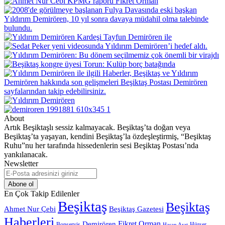
About
Artık Beşiktaşlı sessiz kalmayacak. Beşiktaş’ta doğan veya
Beşiktaş’ta yaşayan, kendini Beşiktaş’la özdeşleştirmiş, “Beşiktaş
Ruhu”nu her tarafında hissedenlerin sesi Beşiktaş Postası’nda
yankılanacak.
Newsletter
E-
Posta
adresinizi
En Çok Takip Edilenler
giriniz
Beşiktaş
Beşiktaş
Beşiktaş Gazetesi
Ahmet Nur Çebi
Haberleri
Demirören
Fikret Orman
Bonservis
Hürser
Hasan Arat