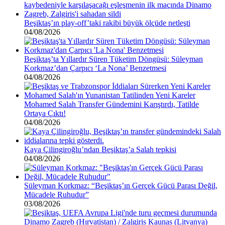
Beşiktaş’ın play-off’taki rakibi büyük ölçüde netleşti
04/08/2026
Beşiktaş’ta Yıllardır Süren Tüketim Döngüsü: Süleyman
Korkmaz’dan Çarpıcı ‘La Nona’ Benzetmesi
04/08/2026
Mohamed Salah Transfer Gündemini Karıştırdı, Tatilde
Ortaya Çıktı!
04/08/2026
Kaya Çilingiroğlu’ndan Beşiktaş’a Salah tepkisi
04/08/2026
Süleyman Korkmaz: “Beşiktaş’ın Gerçek Gücü Parası Değil,
Mücadele Ruhudur”
03/08/2026