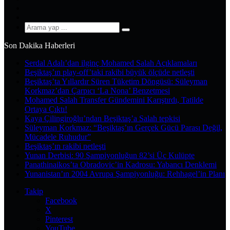
YouTube
Instagram
Arama
yap
Son Dakika Haberleri
...
Serdal Adalı’dan ilginç Mohamed Salah Açıklamaları
Beşiktaş’ın play-off’taki rakibi büyük ölçüde netleşti
Beşiktaş’ta Yıllardır Süren Tüketim Döngüsü: Süleyman
Korkmaz’dan Çarpıcı ‘La Nona’ Benzetmesi
Mohamed Salah Transfer Gündemini Karıştırdı, Tatilde
Ortaya Çıktı!
Kaya Çilingiroğlu’ndan Beşiktaş’a Salah tepkisi
Süleyman Korkmaz: “Beşiktaş’ın Gerçek Gücü Parası Değil,
Mücadele Ruhudur”
Beşiktaş’ın rakibi netleşti
Yunan Derbisi: 90 Şampiyonluğun 82’si Üç Kulüpte
Panathinaikos’ta Obradovic’in Kadrosu: Yabancı Denklemi
Yunanistan’ın 2004 Avrupa Şampiyonluğu: Rehhagel’in Planı
Takip
Facebook
X
Pinterest
YouTube