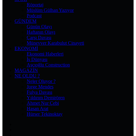
Röportaj
Müslüm Gülhan Yazıyor
Podcast
GÜNDEM
Günün Olayı
Haftanın Olayı
Çarşı Davası
Münevver Karabulut Cinayeti
EKONOMI
Ekonomi Haberleri
İş Dünyası
Aşçıoğlu Construction
MAGAZIN
NE OLDU ?
Neler Oluyor ?
Jorge Mendes
Fulya Davası
Yıldırım Demirören
Ahmet Nur Çebi
Hasan Arat
Hürser Tekinoktay
Facebook
X
Pinterest