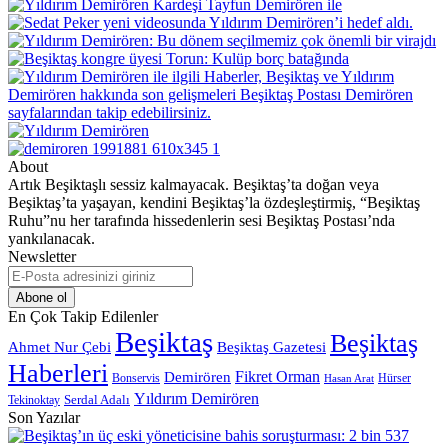
About
Artık Beşiktaşlı sessiz kalmayacak. Beşiktaş’ta doğan veya
Beşiktaş’ta yaşayan, kendini Beşiktaş’la özdeşleştirmiş, “Beşiktaş
Ruhu”nu her tarafında hissedenlerin sesi Beşiktaş Postası’nda
yankılanacak.
Newsletter
E-
Posta
adresinizi
En Çok Takip Edilenler
giriniz
Beşiktaş
Beşiktaş
Beşiktaş Gazetesi
Ahmet Nur Çebi
Haberleri
Demirören
Fikret Orman
Bonservis
Hürser
Hasan Arat
Yıldırım Demirören
Serdal Adalı
Tekinoktay
Son Yazılar