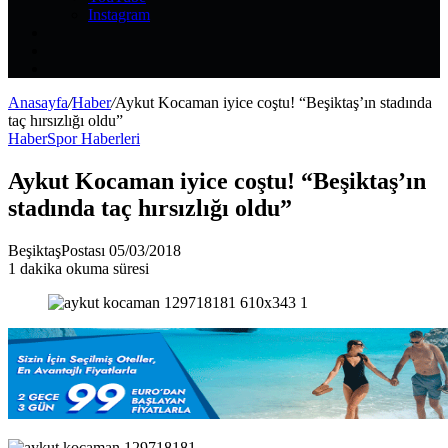
Instagram
Kayıt
Ol
Rastgele
Makale
Kenar
Bölmesi
Anasayfa
/
Haber
/
Aykut Kocaman iyice coştu! “Beşiktaş’ın stadında
taç hırsızlığı oldu”
Haber
Spor Haberleri
Aykut Kocaman iyice coştu! “Beşiktaş’ın
stadında taç hırsızlığı oldu”
Bir
BeşiktaşPostası
05/03/2018
e-
1 dakika okuma süresi
posta
göndermek