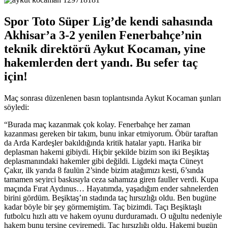
Spor Toto Süper Lig’de kendi sahasında
Akhisar’a 3-2 yenilen Fenerbahçe’nin
teknik direktörü Aykut Kocaman, yine
hakemlerden dert yandı. Bu sefer taç
için!
Maç sonrası düzenlenen basın toplantısında Aykut Kocaman şunları
söyledi:
“Burada maç kazanmak çok kolay. Fenerbahçe her zaman
kazanması gereken bir takım, bunu inkar etmiyorum. Öbür taraftan
da Arda Kardeşler bakıldığında kritik hatalar yaptı. Harika bir
deplasman hakemi gibiydi. Hiçbir şekilde bizim son iki Beşiktaş
deplasmanındaki hakemler gibi değildi. Ligdeki maçta Cüneyt
Çakır, ilk yarıda 8 faulün 2’sinde bizim atağımızı kesti, 6’sında
tamamen seyirci baskısıyla ceza sahamıza giren fauller verdi. Kupa
maçında Fırat Aydınus… Hayatımda, yaşadığım ender sahnelerden
birini gördüm. Beşiktaş’ın stadında taç hırsızlığı oldu. Ben bugüne
kadar böyle bir şey görmemiştim. Taç bizimdi. Taçı Beşiktaşlı
futbolcu hızlı attı ve hakem oyunu durduramadı. O uğultu nedeniyle
hakem bunu tersine çeviremedi. Taç hırsızlığı oldu. Hakemi bugün