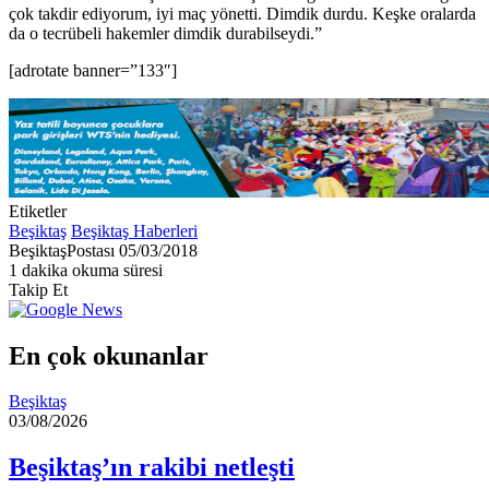
çok takdir ediyorum, iyi maç yönetti. Dimdik durdu. Keşke oralarda
da o tecrübeli hakemler dimdik durabilseydi.”
[adrotate banner=”133″]
Etiketler
Beşiktaş
Beşiktaş Haberleri
Bir
BeşiktaşPostası
05/03/2018
e-
1 dakika okuma süresi
posta
Takip Et
göndermek
En çok okunanlar
Beşiktaş
03/08/2026
Beşiktaş’ın rakibi netleşti