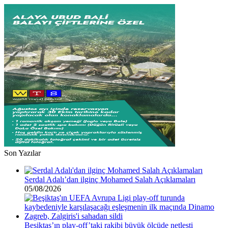
ücret
Son Yazılar
Serdal Adalı’dan ilginç Mohamed Salah Açıklamaları
05/08/2026
Beşiktaş’ın play-off’taki rakibi büyük ölçüde netleşti