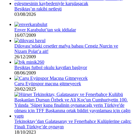
Beşiktaş’ın rakibi netleşti
03/08/2026
Enver Karabulut’tan şok iddialar
16/07/2009
Dilovası’ndaki cesetler mafya babası Cengiz Nurçin ve
Nizam Polat’a ait!
26/12/2009
Beşiktaş futbol okulu kayıtları başlıyor
08/06/2009
Çarşı Eyüpspor maçına gitmeyecek
20/02/2025
Tekinoktay’dan Galatasaray ve Fenerbahçe Kulüplerine çağrı:
Finali Türkiye’de oynayın
18/10/2023