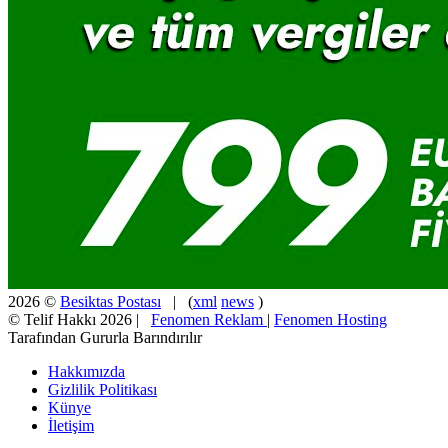
2026 ©
Besiktas Postası
| (
xml
news
)
© Telif Hakkı 2026 |
Fenomen Reklam
|
Fenomen Hosting
Tarafından Gururla Barındırılır
Hakkımızda
Gizlilik Politikası
Künye
İletişim