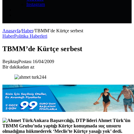
Instagram
Kayıt
Ol
Rastgele
Makale
Kenar
Bölmesi
Anasayfa
/
Haber
/
TBMM’de Kürtçe serbest
Haber
Politika Haberleri
TBMM’de Kürtçe serbest
Bir
BeşiktaşPostası
16/04/2009
e-
Bir dakikadan az
posta
göndermek
Ankara Başsavcılığı, DTP lideri Ahmet Türk’ün
TBMM Grubu’nda yaptığı Kürtçe konuşmada suç unsuru
olmadığına hükmederek ‘Meclis’te Kürtçe yasağı yok’ dedi.