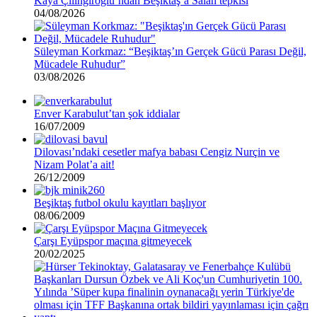
Kaya Çilingiroğlu’ndan Beşiktaş’a Salah tepkisi
04/08/2026
Süleyman Korkmaz: “Beşiktaş’ın Gerçek Gücü Parası Değil,
Mücadele Ruhudur”
03/08/2026
Enver Karabulut’tan şok iddialar
16/07/2009
Dilovası’ndaki cesetler mafya babası Cengiz Nurçin ve
Nizam Polat’a ait!
26/12/2009
Beşiktaş futbol okulu kayıtları başlıyor
08/06/2009
Çarşı Eyüpspor maçına gitmeyecek
20/02/2025