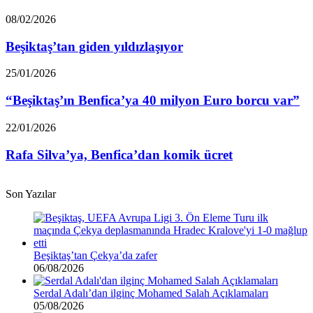
etmiş!
Beşiktaş’tan
08/02/2026
giden
yıldızlaşıyor
Beşiktaş’tan giden yıldızlaşıyor
“Beşiktaş’ın
25/01/2026
Benfica’ya
40
“Beşiktaş’ın Benfica’ya 40 milyon Euro borcu var”
milyon
Euro
Rafa
22/01/2026
borcu
Silva’ya,
var”
Benfica’dan
Rafa Silva’ya, Benfica’dan komik ücret
komik
ücret
Son Yazılar
Beşiktaş’tan Çekya’da zafer
06/08/2026
Serdal Adalı’dan ilginç Mohamed Salah Açıklamaları
05/08/2026