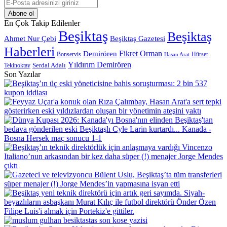
E-
Posta
adresinizi
En Çok Takip Edilenler
giriniz
Beşiktaş
Beşiktaş
Beşiktaş Gazetesi
Ahmet Nur Çebi
Haberleri
Demirören
Fikret Orman
Bonservis
Hürser
Hasan Arat
Yıldırım Demirören
Serdal Adalı
Tekinoktay
Son Yazılar