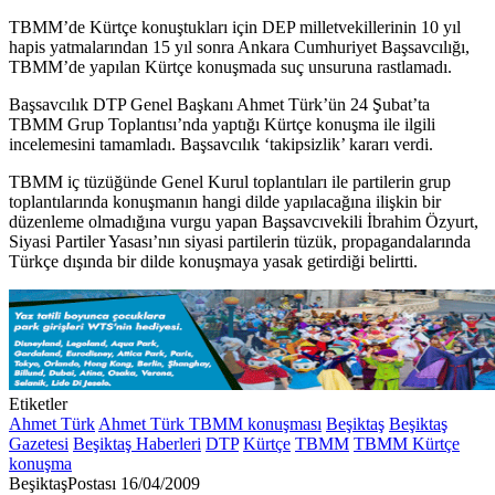
TBMM’de Kürtçe konuştukları için DEP milletvekillerinin 10 yıl
hapis yatmalarından 15 yıl sonra Ankara Cumhuriyet Başsavcılığı,
TBMM’de yapılan Kürtçe konuşmada suç unsuruna rastlamadı.
Başsavcılık DTP Genel Başkanı Ahmet Türk’ün 24 Şubat’ta
TBMM Grup Toplantısı’nda yaptığı Kürtçe konuşma ile ilgili
incelemesini tamamladı. Başsavcılık ‘takipsizlik’ kararı verdi.
TBMM iç tüzüğünde Genel Kurul toplantıları ile partilerin grup
toplantılarında konuşmanın hangi dilde yapılacağına ilişkin bir
düzenleme olmadığına vurgu yapan Başsavcıvekili İbrahim Özyurt,
Siyasi Partiler Yasası’nın siyasi partilerin tüzük, propagandalarında
Türkçe dışında bir dilde konuşmaya yasak getirdiği belirtti.
Etiketler
Ahmet Türk
Ahmet Türk TBMM konuşması
Beşiktaş
Beşiktaş
Gazetesi
Beşiktaş Haberleri
DTP
Kürtçe
TBMM
TBMM Kürtçe
konuşma
Bir
BeşiktaşPostası
16/04/2009