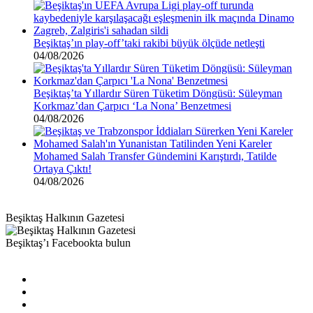
Beşiktaş’ın play-off’taki rakibi büyük ölçüde netleşti
04/08/2026
Beşiktaş’ta Yıllardır Süren Tüketim Döngüsü: Süleyman
Korkmaz’dan Çarpıcı ‘La Nona’ Benzetmesi
04/08/2026
Mohamed Salah Transfer Gündemini Karıştırdı, Tatilde
Ortaya Çıktı!
04/08/2026
Beşiktaş Halkının Gazetesi
Beşiktaş’ı Facebookta bulun
Facebook
X
Pinterest