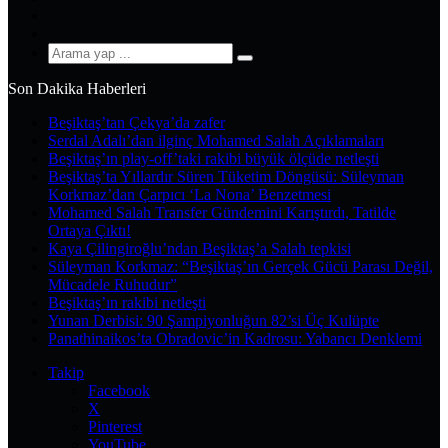
YouTube
Instagram
Arama
yap
Son Dakika Haberleri
...
Beşiktaş’tan Çekya’da zafer
Serdal Adalı’dan ilginç Mohamed Salah Açıklamaları
Beşiktaş’ın play-off’taki rakibi büyük ölçüde netleşti
Beşiktaş’ta Yıllardır Süren Tüketim Döngüsü: Süleyman
Korkmaz’dan Çarpıcı ‘La Nona’ Benzetmesi
Mohamed Salah Transfer Gündemini Karıştırdı, Tatilde
Ortaya Çıktı!
Kaya Çilingiroğlu’ndan Beşiktaş’a Salah tepkisi
Süleyman Korkmaz: “Beşiktaş’ın Gerçek Gücü Parası Değil,
Mücadele Ruhudur”
Beşiktaş’ın rakibi netleşti
Yunan Derbisi: 90 Şampiyonluğun 82’si Üç Kulüpte
Panathinaikos’ta Obradovic’in Kadrosu: Yabancı Denklemi
Takip
Facebook
X
Pinterest
YouTube