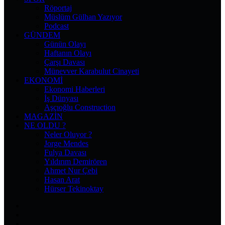
Röportaj
Müslüm Gülhan Yazıyor
Podcast
GÜNDEM
Günün Olayı
Haftanın Olayı
Çarşı Davası
Münevver Karabulut Cinayeti
EKONOMI
Ekonomi Haberleri
İş Dünyası
Aşçıoğlu Construction
MAGAZIN
NE OLDU ?
Neler Oluyor ?
Jorge Mendes
Fulya Davası
Yıldırım Demirören
Ahmet Nur Çebi
Hasan Arat
Hürser Tekinoktay
Facebook
X
Pinterest