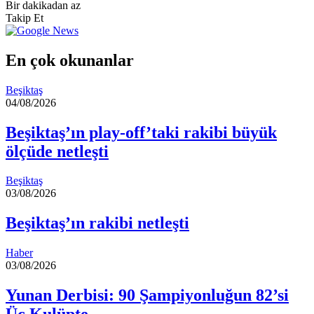
e-
Bir dakikadan az
posta
Takip Et
göndermek
En çok okunanlar
Beşiktaş
04/08/2026
Beşiktaş’ın play-off’taki rakibi büyük
ölçüde netleşti
Beşiktaş
03/08/2026
Beşiktaş’ın rakibi netleşti
Haber
03/08/2026
Yunan Derbisi: 90 Şampiyonluğun 82’si