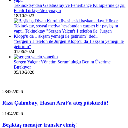
Tekinoktay’dan Galatasaray ve Fenerbahçe Kulüplerine çağrı:
Finali Türkiye’de oynayın
18/10/2023
“Sergen’i 1 telefon ile Jurgen Klopp’u da 1 akşam yemeği ile
getiririm”
01/06/2024
Sergen Yalçın: Yönetim Sorumluluğu Benim Üzerime
Bırakıyor
05/10/2020
Rıza
28/06/2026
Çalımbay,
Hasan
Rıza Çalımbay, Hasan Arat’a ateş püskürdü!
Arat’a
ateş
Beşiktaş
21/04/2026
püskürdü!
menajer
transfer
Beşiktaş menajer transfer etmiş!