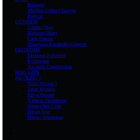
Röportaj
Müslüm Gülhan Yazıyor
Podcast
GÜNDEM
Günün Olayı
Haftanın Olayı
Çarşı Davası
Münevver Karabulut Cinayeti
EKONOMI
Ekonomi Haberleri
İş Dünyası
Aşçıoğlu Construction
MAGAZIN
NE OLDU ?
Neler Oluyor ?
Jorge Mendes
Fulya Davası
Yıldırım Demirören
Ahmet Nur Çebi
Hasan Arat
Hürser Tekinoktay
Facebook
X
Pinterest