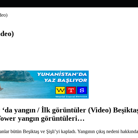
deo)
ideo)
 ‘da yangın / İlk görüntüler (Video) Beşikt
 Tower yangın görüntüleri…
ar bütün Beşiktaş ve Şişli’yi kapladı. Yangının çıkış nedeni hakkında fa