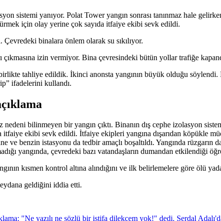
syon sistemi yanıyor. Polat Tower yangın sonrası tanınmaz hale gelirke
rmek için olay yerine çok sayıda itfaiye ekibi sevk edildi.
. Çevredeki binalara önlem olarak su sıkılıyor.
arı çıkmasına izin vermiyor. Bina çevresindeki bütün yollar trafiğe kapa
irlikte tahliye edildik. İkinci anonsta yangının büyük olduğu söylendi.
” ifadelerini kullandı.
açıklama
 nedeni bilinmeyen bir yangın çıktı. Binanın dış cephe izolasyon siste
da itfaiye ekibi sevk edildi. İtfaiye ekipleri yangına dışarıdan köpükle
ane ve benzin istasyonu da tedbir amaçlı boşaltıldı. Yangında rüzgarın d
madığı yangında, çevredeki bazı vatandaşların dumandan etkilendiği öğre
ının kısmen kontrol altına alındığını ve ilk belirlemelere göre ölü yad
ydana geldiğini iddia etti.