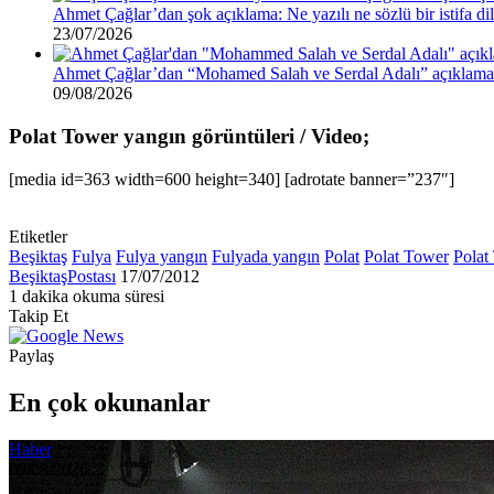
Ahmet Çağlar’dan şok açıklama: Ne yazılı ne sözlü bir istifa d
23/07/2026
Ahmet Çağlar’dan “Mohamed Salah ve Serdal Adalı” açıklama
09/08/2026
Polat Tower yangın görüntüleri / Video;
[media id=363 width=600 height=340] [adrotate banner=”237″]
Etiketler
Beşiktaş
Fulya
Fulya yangın
Fulyada yangın
Polat
Polat Tower
Polat
Bir
BeşiktaşPostası
17/07/2012
e-
1 dakika okuma süresi
Facebook
X
LinkedIn
Tumblr
Pinterest
Reddit
VKontakte
Odnoklassniki
Pocket
posta
Takip Et
göndermek
Paylaş
Facebook
X
LinkedIn
Tumblr
Pinterest
Reddit
VKontakte
Odnoklassniki
Pocket
E-
Yazdır
Posta
En çok okunanlar
ile
paylaş
Haber
09/08/2026