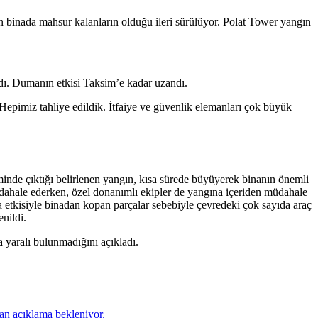
n binada mahsur kalanların olduğu ileri sürülüyor. Polat Tower yangın
ndı. Dumanın etkisi Taksim’e kadar uzandı.
 Hepimiz tahliye edildik. İtfaiye ve güvenlik elemanları çok büyük
minde çıktığı belirlenen yangın, kısa sürede büyüyerek binanın önemli
 müdahale ederken, özel donanımlı ekipler de yangına içeriden müdahale
a etkisiyle binadan kopan parçalar sebebiyle çevredeki çok sayıda araç
nildi.
a yaralı bulunmadığını açıkladı.