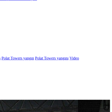
s
Polat Towers yangın
Polat Towers yangını
Video