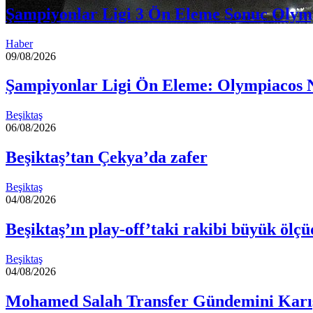
Şampiyonlar Ligi 3 Ön Eleme Sonuc Oly
Haber
09/08/2026
Şampiyonlar Ligi Ön Eleme: Olympiacos
Beşiktaş
06/08/2026
Beşiktaş’tan Çekya’da zafer
Beşiktaş
04/08/2026
Beşiktaş’ın play-off’taki rakibi büyük ölçüd
Beşiktaş
04/08/2026
Mohamed Salah Transfer Gündemini Karıştı