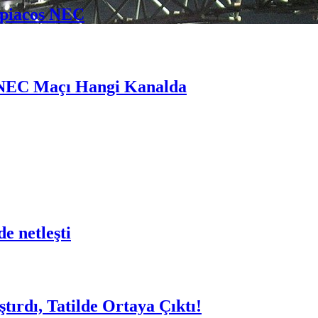
mpiacos NEC
 NEC Maçı Hangi Kanalda
e netleşti
rdı, Tatilde Ortaya Çıktı!