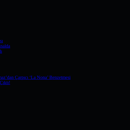
sı
nalda
dı
maz’dan Çarpıcı ‘La Nona’ Benzetmesi
Çıktı!