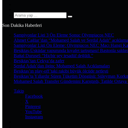
YouTube
Instagram
Arama
yap
Son Dakika Haberleri
...
Şampiyonlar Ligi 3 Ön Eleme Sonuc Olympiacos NEC
Ahmet Çağlar’dan “Mohamed Salah ve Serdal Adalı” açıklama
Şampiyonlar Ligi Ön Eleme: Olympiacos NEC Maçı Hangi Ka
Beşiktaş-Üsküdar vapurunda kıyafet tartışması! Bastonla saldır
Battal Durusel: “Hiçbir şey tesadüf değildi.”
Beşiktaş’tan Çekya’da zafer
Serdal Adalı’dan ilginç Mohamed Salah Açıklamaları
Beşiktaş’ın play-off’taki rakibi büyük ölçüde netleşti
Beşiktaş’ta Yıllardır Süren Tüketim Döngüsü: Süleyman Kork
Mohamed Salah Transfer Gündemini Karıştırdı, Tatilde Ortaya 
Takip
Facebook
X
Pinterest
YouTube
Instagram
Kayıt
Ol
Rastgele