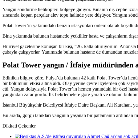
Yangın söndürme helikopteri bölgeye gidiyor. Binanın dış cephe izola
sırasında kopan parçalar alev topu halinde yere düşüyor. Yangını söndü
Polat Tower’ın yakınındaki benzin istasyonları önlem olarak boşaltıldı
Bina yakınında bulunan hastanede yetkililer hasta ve çalışanların dış
Hürriyet gazetesine konuşan bir kişi, “26. katta oturuyorum. Anonsla b
çabayla çalışıyorlar. Yanımızda bulunan hastane de dumandan muzdarip
Polat Tower yangın / İtfaiye müdüründen 
Edinilen bilgiye göre, Fulya’da bulunan 42 katlı Polat Tower’da henüz
bir bölümünü etkisi altına aldı. Olay yerine çevre ilçelerden çok sayı
etti. Yangın dolayısıyla Polat Tower’ın hemen yanındaki bir özel hast
yangından zarar gördü. İlk belirlemelere göre yaralı ve ölünün bulun
İstanbul Büyükşehir Belediyesi İtfaiye Daire Başkanı Ali Karahan, yang
Bu arada, görgü tanıkları yangının yaşanan bir patlamanın ardından me
Dikkati Çekenler