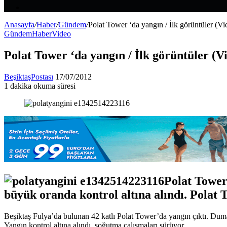
Makale
Kenar
Bölmesi
Anasayfa
/
Haber
/
Gündem
/
Polat Tower ‘da yangın / İlk görüntüler (Vi
Gündem
Haber
Video
Polat Tower ‘da yangın / İlk görüntüler (V
Bir
BeşiktaşPostası
17/07/2012
e-
1 dakika okuma süresi
Facebook
X
LinkedIn
Tumblr
Pinterest
Reddit
VKontakte
Odnoklassniki
Pocket
posta
göndermek
Polat Tower
büyük oranda kontrol altına alındı. Polat
Beşiktaş Fulya’da bulunan 42 katlı Polat Tower’da yangın çıktı. Dumanl
Yangın kontrol altına alındı, soğutma çalışmaları sürüyor.