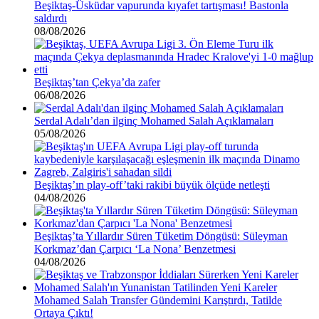
Beşiktaş-Üsküdar vapurunda kıyafet tartışması! Bastonla
saldırdı
08/08/2026
Beşiktaş’tan Çekya’da zafer
06/08/2026
Serdal Adalı’dan ilginç Mohamed Salah Açıklamaları
05/08/2026
Beşiktaş’ın play-off’taki rakibi büyük ölçüde netleşti
04/08/2026
Beşiktaş’ta Yıllardır Süren Tüketim Döngüsü: Süleyman
Korkmaz’dan Çarpıcı ‘La Nona’ Benzetmesi
04/08/2026
Mohamed Salah Transfer Gündemini Karıştırdı, Tatilde
Ortaya Çıktı!