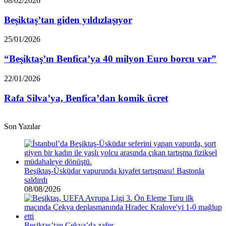
08/02/2026
giden
yıldızlaşıyor
Beşiktaş’tan giden yıldızlaşıyor
“Beşiktaş’ın
25/01/2026
Benfica’ya
40
“Beşiktaş’ın Benfica’ya 40 milyon Euro borcu var”
milyon
Euro
Rafa
22/01/2026
borcu
Silva’ya,
var”
Benfica’dan
Rafa Silva’ya, Benfica’dan komik ücret
komik
ücret
Son Yazılar
Beşiktaş-Üsküdar vapurunda kıyafet tartışması! Bastonla
saldırdı
08/08/2026
Beşiktaş’tan Çekya’da zafer