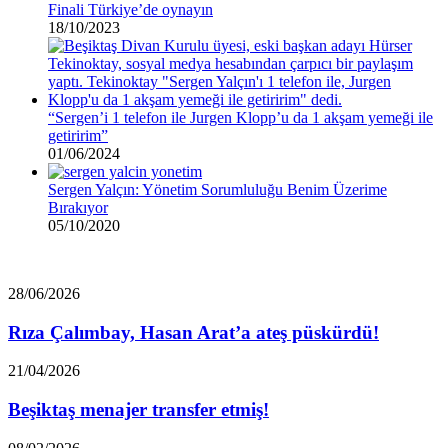
Finali Türkiye’de oynayın
18/10/2023
“Sergen’i 1 telefon ile Jurgen Klopp’u da 1 akşam yemeği ile
getiririm”
01/06/2024
Sergen Yalçın: Yönetim Sorumluluğu Benim Üzerime
Bırakıyor
05/10/2020
Rıza
28/06/2026
Çalımbay,
Hasan
Rıza Çalımbay, Hasan Arat’a ateş püskürdü!
Arat’a
ateş
Beşiktaş
21/04/2026
püskürdü!
menajer
transfer
Beşiktaş menajer transfer etmiş!
etmiş!
Beşiktaş’tan