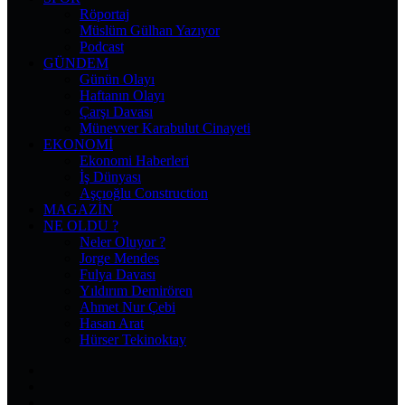
Röportaj
Müslüm Gülhan Yazıyor
Podcast
GÜNDEM
Günün Olayı
Haftanın Olayı
Çarşı Davası
Münevver Karabulut Cinayeti
EKONOMI
Ekonomi Haberleri
İş Dünyası
Aşçıoğlu Construction
MAGAZIN
NE OLDU ?
Neler Oluyor ?
Jorge Mendes
Fulya Davası
Yıldırım Demirören
Ahmet Nur Çebi
Hasan Arat
Hürser Tekinoktay
Facebook
X
Pinterest