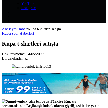
YouTube
Instagram
Kayıt
Ol
Rastgele
Makale
Kenar
Bölmesi
Anasayfa
/
Haber
/
Kupa t-shirtleri satışta
Haber
Spor Haberleri
Kupa t-shirtleri satışta
Bir
BeşiktaşPostası
14/05/2009
e-
Bir dakikadan az
posta
göndermek
Fortis Türkiye Kupası
seromonisinde Beşiktaşlı futbolcuların giydiğ t-shirtler yarın