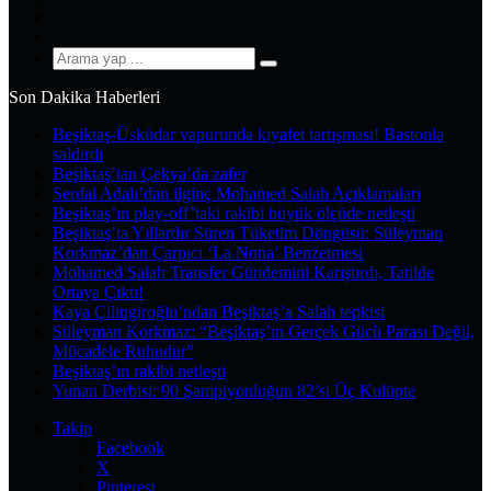
YouTube
Instagram
Arama
yap
Son Dakika Haberleri
...
Beşiktaş-Üsküdar vapurunda kıyafet tartışması! Bastonla
saldırdı
Beşiktaş’tan Çekya’da zafer
Serdal Adalı’dan ilginç Mohamed Salah Açıklamaları
Beşiktaş’ın play-off’taki rakibi büyük ölçüde netleşti
Beşiktaş’ta Yıllardır Süren Tüketim Döngüsü: Süleyman
Korkmaz’dan Çarpıcı ‘La Nona’ Benzetmesi
Mohamed Salah Transfer Gündemini Karıştırdı, Tatilde
Ortaya Çıktı!
Kaya Çilingiroğlu’ndan Beşiktaş’a Salah tepkisi
Süleyman Korkmaz: “Beşiktaş’ın Gerçek Gücü Parası Değil,
Mücadele Ruhudur”
Beşiktaş’ın rakibi netleşti
Yunan Derbisi: 90 Şampiyonluğun 82’si Üç Kulüpte
Takip
Facebook
X
Pinterest