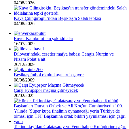
04/08/2026
Kaya Çilingiroğlu’ndan Beşiktaş’a Salah tepkisi
04/08/2026
Enver Karabulut’tan şok iddialar
16/07/2009
Dilovası’ndaki cesetler mafya babası Cengiz Nurçin ve
Nizam Polat’a ait!
26/12/2009
Beşiktaş futbol okulu kayıtları başlıyor
08/06/2009
Çarşı Eyüpspor maçına gitmeyecek
20/02/2025
Tekinoktay’dan Galatasaray ve Fenerbahçe Kulüplerine çağrı: