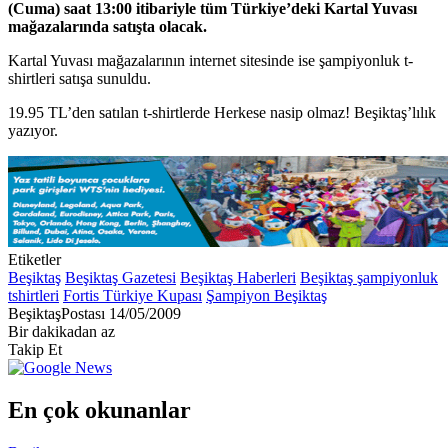
(Cuma) saat 13:00 itibariyle tüm Türkiye’deki Kartal Yuvası
mağazalarında satışta olacak.
Kartal Yuvası mağazalarının internet sitesinde ise şampiyonluk t-
shirtleri satışa sunuldu.
19.95 TL’den satılan t-shirtlerde Herkese nasip olmaz! Beşiktaş’lılık
yazıyor.
Etiketler
Beşiktaş
Beşiktaş Gazetesi
Beşiktaş Haberleri
Beşiktaş şampiyonluk
tshirtleri
Fortis Türkiye Kupası
Şampiyon Beşiktaş
Bir
BeşiktaşPostası
14/05/2009
e-
Bir dakikadan az
posta
Takip Et
göndermek
En çok okunanlar