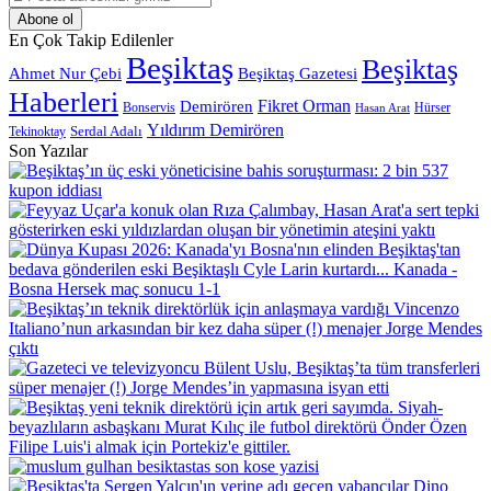
Posta
adresinizi
En Çok Takip Edilenler
giriniz
Beşiktaş
Beşiktaş
Beşiktaş Gazetesi
Ahmet Nur Çebi
Haberleri
Demirören
Fikret Orman
Bonservis
Hürser
Hasan Arat
Yıldırım Demirören
Serdal Adalı
Tekinoktay
Son Yazılar