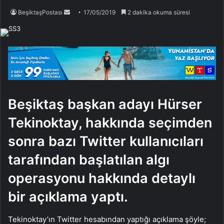
Bir
BeşiktaşPostası
17/05/2019
2 dakika okuma süresi
e-
posta
göndermek
Beşiktaş başkan adayı Hürser
Tekinoktay, hakkında seçimden
sonra bazı Twitter kullanıcıları
tarafından başlatılan algı
operasyonu hakkında detaylı
bir açıklama yaptı.
Tekinoktay’ın Twitter hesabından yaptığı açıklama şöyle;