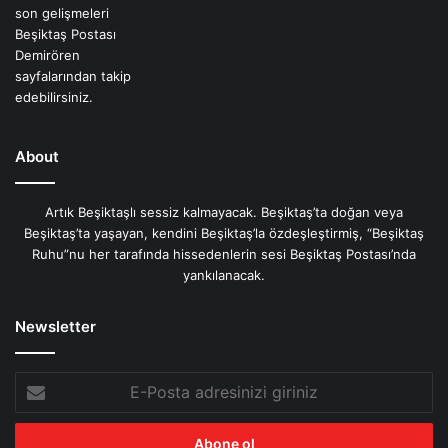
About
Artık Beşiktaşlı sessiz kalmayacak. Beşiktaş’ta doğan veya
Beşiktaş’ta yaşayan, kendini Beşiktaş’la özdeşleştirmiş, “Beşiktaş
Ruhu”nu her tarafında hissedenlerin sesi Beşiktaş Postası’nda
yankılanacak.
Newsletter
E-
Posta
adresinizi
giriniz