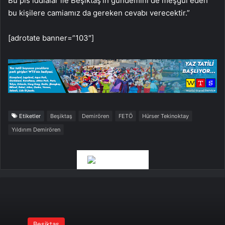
Bu pis iddialar ile Beşiktaş’ın gündemini de meşgul eden
bu kişilere camiamız da gereken cevabı verecektir.”
[adrotate banner=”103″]
Etiketler
Beşiktaş
Demirören
FETÖ
Hürser Tekinoktay
Yıldırım Demirören
Beşiktaş