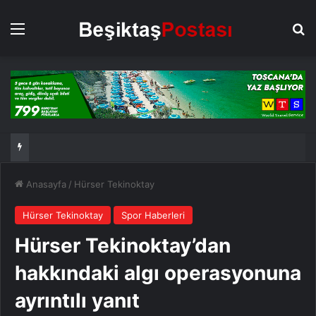
Menü
Ar
Anasayfa
/
Hürser Tekinoktay
Hürser Tekinoktay
Spor Haberleri
Hürser Tekinoktay’dan
hakkındaki algı operasyonuna
ayrıntılı yanıt