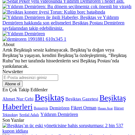
About
Artık Beşiktaşlı sessiz kalmayacak. Beşiktaş’ta doğan veya
Beşiktaş’ta yaşayan, kendini Beşiktaş’la özdeşleştirmiş, “Beşiktaş
Ruhu”nu her tarafında hissedenlerin sesi Beşiktaş Postası’nda
yankılanacak.
Newsletter
E-
Posta
adresinizi
En Çok Takip Edilenler
giriniz
Beşiktaş
Beşiktaş
Beşiktaş Gazetesi
Ahmet Nur Çebi
Haberleri
Demirören
Fikret Orman
Bonservis
Hürser
Hasan Arat
Yıldırım Demirören
Serdal Adalı
Tekinoktay
Son Yazılar