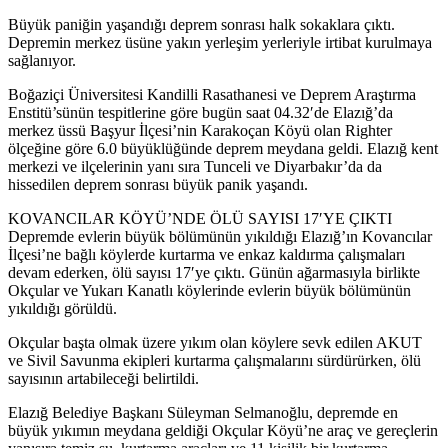
Büyük paniğin yaşandığı deprem sonrası halk sokaklara çıktı.
Depremin merkez üsüne yakın yerleşim yerleriyle irtibat kurulmaya
sağlanıyor.
Boğaziçi Üniversitesi Kandilli Rasathanesi ve Deprem Araştırma
Enstitü’sünün tespitlerine göre bugün saat 04.32′de Elazığ’da
merkez üssü Başyur İlçesi’nin Karakoçan Köyü olan Righter
ölçeğine göre 6.0 büyüklüğünde deprem meydana geldi. Elazığ kent
merkezi ve ilçelerinin yanı sıra Tunceli ve Diyarbakır’da da
hissedilen deprem sonrası büyük panik yaşandı.
KOVANCILAR KÖYÜ’NDE ÖLÜ SAYISI 17′YE ÇIKTI
Depremde evlerin büyük bölümünün yıkıldığı Elazığ’ın Kovancılar
İlçesi’ne bağlı köylerde kurtarma ve enkaz kaldırma çalışmaları
devam ederken, ölü sayısı 17′ye çıktı. Günün ağarmasıyla birlikte
Okçular ve Yukarı Kanatlı köylerinde evlerin büyük bölümünün
yıkıldığı görüldü.
Okçular başta olmak üzere yıkım olan köylere sevk edilen AKUT
ve Sivil Savunma ekipleri kurtarma çalışmalarını sürdürürken, ölü
sayısının artabileceği belirtildi.
Elazığ Belediye Başkanı Süleyman Selmanoğlu, depremde en
büyük yıkımın meydana geldiği Okçular Köyü’ne araç ve gereçlerin