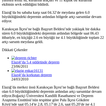
yanısıra temiz su, kurtarma araçları ve 11 kişilik bir kurtarma
ekibinin sevk edildiğini bildirdi.
Elazığ’da bu sabaha karşı saat 04.32′de meydana gelen 6.0
büyüklüğündeki depremin ardından bölgede artçı sarsıntılar devam
ediyor.
Karakoçan İlçesi’ne bağlı Başyurt Beldesi’nde yaklaşık bir dakika
süren 6.0 büyüklüğündeki depremin ardından bölgede saat 06.43
itibariyle, en küçüğü 2.6 en büyüğü ise 4.1 büyüklüğünde toplam 22
artçı sarsıntı meydana geldi.
Dikkati Çekenler
Elazığ’da 5.4 şiddetinde deprem
23/06/2011
Elazığ’da korkutan deprem
24/03/2010
Elazığ’da merkez üssü Karakoçan İlçesi’ne bağlı Başyurt Beldesi
olan 6.0 büyüklüğündeki depremin ardından artçı sarsıntılar devam
ediyor.Boğaziçi Üniversitesi Kandilli Rasathanesi ve Deprem
Araştırma Enstitüsü’nün tespitine göre Palu İlçesi Gökdere
Köyü’nde saat 05.14′te 2.8, 05.17′de 2.6, saat 05.20′de ise 4.1