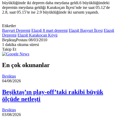
büyüklüğünde iki deprem daha meydana geldi.6 büyüklüğündeki
depremin meydana geldiği Karakoçan İlçesi’nde ise saat 05.12′de
2.8, saat 05.15′te ise 2.9 büyüklüğünde iki sarsıntı yaşandı.
Etiketler
Başyurt Depremi
Elazığ 8 mart depremi
Elazığ Başyurt İlçesi
Elazığ
Depremi
Elazığ Karakoçan Köyü
Bir
BeşiktaşPostası
08/03/2010
e-
1 dakika okuma süresi
posta
Takip Et
göndermek
En çok okunanlar
Beşiktaş
04/08/2026
Beşiktaş’ın play-off’taki rakibi büyük
ölçüde netleşti
Beşiktaş
03/08/2026