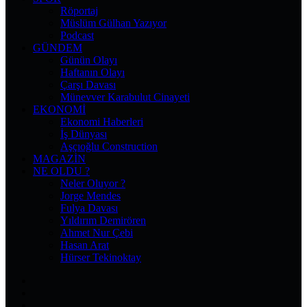
Röportaj
Müslüm Gülhan Yazıyor
Podcast
GÜNDEM
Günün Olayı
Haftanın Olayı
Çarşı Davası
Münevver Karabulut Cinayeti
EKONOMI
Ekonomi Haberleri
İş Dünyası
Aşçıoğlu Construction
MAGAZIN
NE OLDU ?
Neler Oluyor ?
Jorge Mendes
Fulya Davası
Yıldırım Demirören
Ahmet Nur Çebi
Hasan Arat
Hürser Tekinoktay
Facebook
X
Pinterest