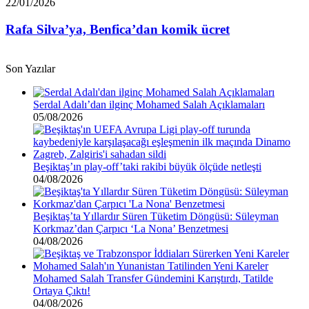
Rafa
22/01/2026
borcu
Silva’ya,
var”
Benfica’dan
Rafa Silva’ya, Benfica’dan komik ücret
komik
ücret
Son Yazılar
Serdal Adalı’dan ilginç Mohamed Salah Açıklamaları
05/08/2026
Beşiktaş’ın play-off’taki rakibi büyük ölçüde netleşti
04/08/2026
Beşiktaş’ta Yıllardır Süren Tüketim Döngüsü: Süleyman
Korkmaz’dan Çarpıcı ‘La Nona’ Benzetmesi
04/08/2026
Mohamed Salah Transfer Gündemini Karıştırdı, Tatilde
Ortaya Çıktı!
04/08/2026