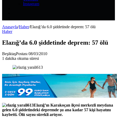
Instagram
Kayıt
Ol
Rastgele
Makale
Kenar
Bölmesi
Anasayfa
/
Haber
/
Elazığ’da 6.0 şiddetinde deprem: 57 ölü
Haber
Elazığ’da 6.0 şiddetinde deprem: 57 ölü
Bir
BeşiktaşPostası
08/03/2010
e-
1 dakika okuma süresi
posta
göndermek
Elazığ’ın Karakoçan ilçesi merkezli meydana
gelen 6.0 şiddetindeki depremde şu ana kadar 57 kişi hayatını
kaybetti. Ölü sayısı sürekli artıyor.