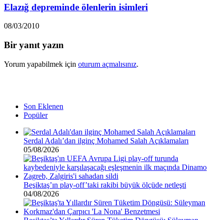
Elazığ depreminde ölenlerin isimleri
08/03/2010
Bir yanıt yazın
Yorum yapabilmek için
oturum açmalısınız
.
Son Eklenen
Popüler
Serdal Adalı’dan ilginç Mohamed Salah Açıklamaları
05/08/2026
Beşiktaş’ın play-off’taki rakibi büyük ölçüde netleşti
04/08/2026