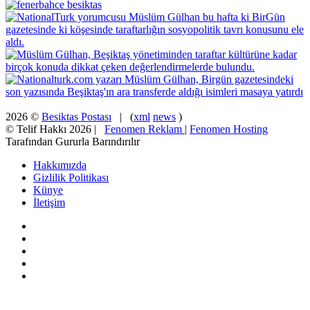
2026 ©
Besiktas Postası
| (
xml
news
)
© Telif Hakkı 2026 |
Fenomen Reklam
|
Fenomen Hosting
Tarafından Gururla Barındırılır
Hakkımızda
Gizlilik Politikası
Künye
İletişim
Facebook
X
Pinterest
YouTube
Instagram
Facebook
X
WhatsApp
Telegram
Viber
Başa