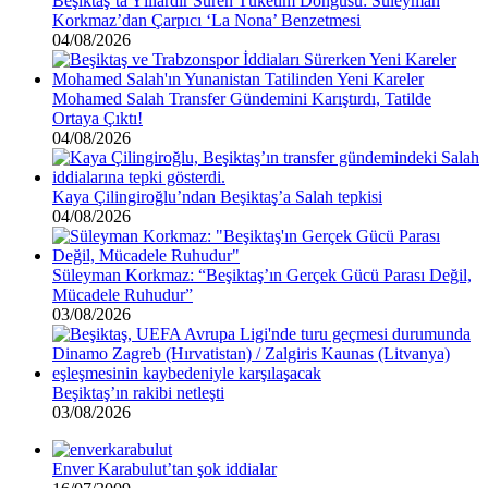
Beşiktaş’ta Yıllardır Süren Tüketim Döngüsü: Süleyman
Korkmaz’dan Çarpıcı ‘La Nona’ Benzetmesi
04/08/2026
Mohamed Salah Transfer Gündemini Karıştırdı, Tatilde
Ortaya Çıktı!
04/08/2026
Kaya Çilingiroğlu’ndan Beşiktaş’a Salah tepkisi
04/08/2026
Süleyman Korkmaz: “Beşiktaş’ın Gerçek Gücü Parası Değil,
Mücadele Ruhudur”
03/08/2026
Beşiktaş’ın rakibi netleşti
03/08/2026
Enver Karabulut’tan şok iddialar