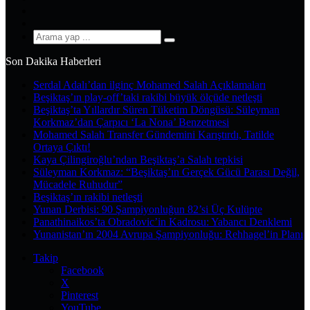
YouTube
Instagram
Arama
yap
Son Dakika Haberleri
...
Serdal Adalı’dan ilginç Mohamed Salah Açıklamaları
Beşiktaş’ın play-off’taki rakibi büyük ölçüde netleşti
Beşiktaş’ta Yıllardır Süren Tüketim Döngüsü: Süleyman
Korkmaz’dan Çarpıcı ‘La Nona’ Benzetmesi
Mohamed Salah Transfer Gündemini Karıştırdı, Tatilde
Ortaya Çıktı!
Kaya Çilingiroğlu’ndan Beşiktaş’a Salah tepkisi
Süleyman Korkmaz: “Beşiktaş’ın Gerçek Gücü Parası Değil,
Mücadele Ruhudur”
Beşiktaş’ın rakibi netleşti
Yunan Derbisi: 90 Şampiyonluğun 82’si Üç Kulüpte
Panathinaikos’ta Obradovic’in Kadrosu: Yabancı Denklemi
Yunanistan’ın 2004 Avrupa Şampiyonluğu: Rehhagel’in Planı
Takip
Facebook
X
Pinterest
YouTube