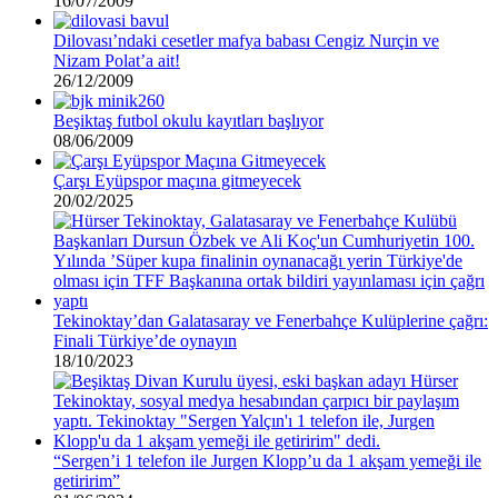
16/07/2009
Dilovası’ndaki cesetler mafya babası Cengiz Nurçin ve
Nizam Polat’a ait!
26/12/2009
Beşiktaş futbol okulu kayıtları başlıyor
08/06/2009
Çarşı Eyüpspor maçına gitmeyecek
20/02/2025
Tekinoktay’dan Galatasaray ve Fenerbahçe Kulüplerine çağrı:
Finali Türkiye’de oynayın
18/10/2023
“Sergen’i 1 telefon ile Jurgen Klopp’u da 1 akşam yemeği ile
getiririm”