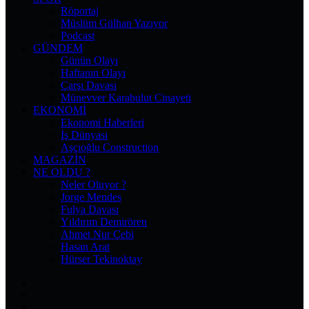
Röportaj
Müslüm Gülhan Yazıyor
Podcast
GÜNDEM
Günün Olayı
Haftanın Olayı
Çarşı Davası
Münevver Karabulut Cinayeti
EKONOMI
Ekonomi Haberleri
İş Dünyası
Aşçıoğlu Construction
MAGAZIN
NE OLDU ?
Neler Oluyor ?
Jorge Mendes
Fulya Davası
Yıldırım Demirören
Ahmet Nur Çebi
Hasan Arat
Hürser Tekinoktay
Facebook
X
Pinterest