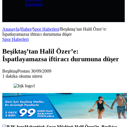
Instagram
Kayıt
Ol
Rastgele
Makale
Kenar
Bölmesi
Anasayfa
/
Haber
/
Spor Haberleri
/
Beşiktaş’tan Halil Özer’e:
İspatlayamazsa iftiracı durumuna düşer
Spor Haberleri
Beşiktaş’tan Halil Özer’e:
İspatlayamazsa iftiracı durumuna düşer
Bir
BeşiktaşPostası
30/09/2009
e-
1 dakika okuma süresi
posta
göndermek
Habertürk Spor Müdürü Halil Özer’in, Beşiktaş