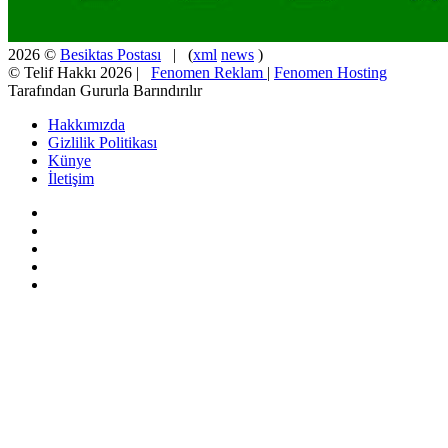
2026 ©
Besiktas Postası
| (
xml
news
)
© Telif Hakkı 2026 |
Fenomen Reklam
|
Fenomen Hosting
Tarafından Gururla Barındırılır
Hakkımızda
Gizlilik Politikası
Künye
İletişim
Facebook
X
Pinterest
YouTube
Instagram
Facebook
X
WhatsApp
Telegram
Viber
Başa
dön
tuşu