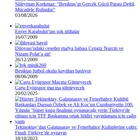
Süleyman Korkmaz: “Beşiktaş’ın Gerçek Gücü Parası Değil,
Mücadele Ruhudur”
03/08/2026
Enver Karabulut’tan şok iddialar
16/07/2009
Dilovası’ndaki cesetler mafya babası Cengiz Nurçin ve
Nizam Polat’a ait!
26/12/2009
Beşiktaş futbol okulu kayıtları başlıyor
08/06/2009
Çarşı Eyüpspor maçına gitmeyecek
20/02/2025
Tekinoktay’dan Galatasaray ve Fenerbahçe Kulüplerine çağrı:
Finali Türkiye’de oynayın
18/10/2023