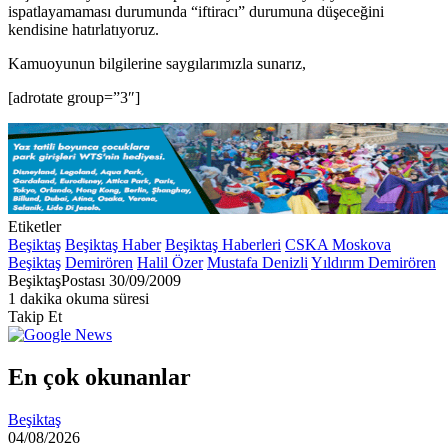
ispatlayamaması durumunda “iftiracı” durumuna düşeceğini
kendisine hatırlatıyoruz.
Kamuoyunun bilgilerine saygılarımızla sunarız,
[adrotate group=”3″]
Etiketler
Beşiktaş
Beşiktaş Haber
Beşiktaş Haberleri
CSKA Moskova
Beşiktaş
Demirören
Halil Özer
Mustafa Denizli
Yıldırım Demirören
Bir
BeşiktaşPostası
30/09/2009
e-
1 dakika okuma süresi
posta
Takip Et
göndermek
En çok okunanlar
Beşiktaş
04/08/2026