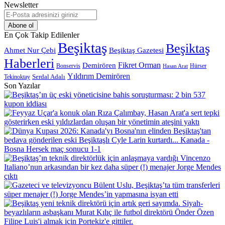
Newsletter
E-
Posta
adresinizi
En Çok Takip Edilenler
giriniz
Beşiktaş
Beşiktaş
Beşiktaş Gazetesi
Ahmet Nur Çebi
Haberleri
Demirören
Fikret Orman
Bonservis
Hürser
Hasan Arat
Yıldırım Demirören
Serdal Adalı
Tekinoktay
Son Yazılar