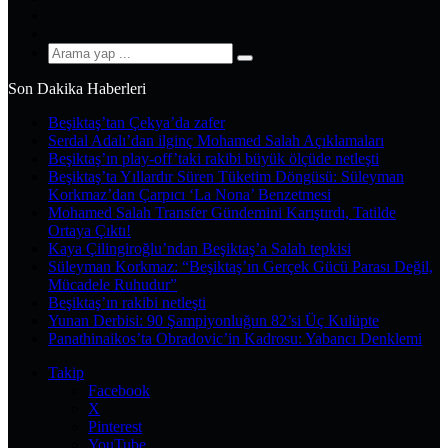
YouTube
Instagram
Arama
yap
Son Dakika Haberleri
...
Beşiktaş’tan Çekya’da zafer
Serdal Adalı’dan ilginç Mohamed Salah Açıklamaları
Beşiktaş’ın play-off’taki rakibi büyük ölçüde netleşti
Beşiktaş’ta Yıllardır Süren Tüketim Döngüsü: Süleyman
Korkmaz’dan Çarpıcı ‘La Nona’ Benzetmesi
Mohamed Salah Transfer Gündemini Karıştırdı, Tatilde
Ortaya Çıktı!
Kaya Çilingiroğlu’ndan Beşiktaş’a Salah tepkisi
Süleyman Korkmaz: “Beşiktaş’ın Gerçek Gücü Parası Değil,
Mücadele Ruhudur”
Beşiktaş’ın rakibi netleşti
Yunan Derbisi: 90 Şampiyonluğun 82’si Üç Kulüpte
Panathinaikos’ta Obradovic’in Kadrosu: Yabancı Denklemi
Takip
Facebook
X
Pinterest
YouTube