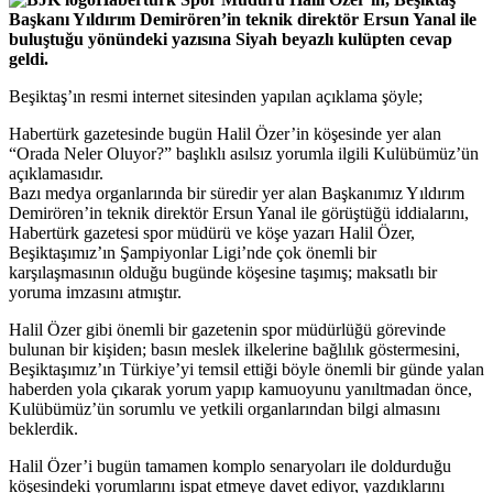
Başkanı Yıldırım Demirören’in teknik direktör Ersun Yanal ile
buluştuğu yönündeki yazısına Siyah beyazlı kulüpten cevap
geldi.
Beşiktaş’ın resmi internet sitesinden yapılan açıklama şöyle;
Habertürk gazetesinde bugün Halil Özer’in köşesinde yer alan
“Orada Neler Oluyor?” başlıklı asılsız yorumla ilgili Kulübümüz’ün
açıklamasıdır.
Bazı medya organlarında bir süredir yer alan Başkanımız Yıldırım
Demirören’in teknik direktör Ersun Yanal ile görüştüğü iddialarını,
Habertürk gazetesi spor müdürü ve köşe yazarı Halil Özer,
Beşiktaşımız’ın Şampiyonlar Ligi’nde çok önemli bir
karşılaşmasının olduğu bugünde köşesine taşımış; maksatlı bir
yoruma imzasını atmıştır.
Halil Özer gibi önemli bir gazetenin spor müdürlüğü görevinde
bulunan bir kişiden; basın meslek ilkelerine bağlılık göstermesini,
Beşiktaşımız’ın Türkiye’yi temsil ettiği böyle önemli bir günde yalan
haberden yola çıkarak yorum yapıp kamuoyunu yanıltmadan önce,
Kulübümüz’ün sorumlu ve yetkili organlarından bilgi almasını
beklerdik.
Halil Özer’i bugün tamamen komplo senaryoları ile doldurduğu
köşesindeki yorumlarını ispat etmeye davet ediyor, yazdıklarını