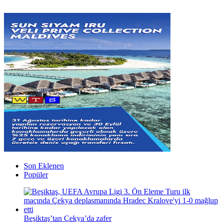
Son Eklenen
Popüler
Beşiktaş’tan Çekya’da zafer