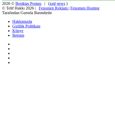
2026 ©
Besiktas Postası
| (
xml
news
)
© Telif Hakkı 2026 |
Fenomen Reklam
|
Fenomen Hosting
Tarafından Gururla Barındırılır
Hakkımızda
Gizlilik Politikası
Künye
İletişim
Facebook
X
Pinterest
YouTube
Instagram
Başa
dön
tuşu