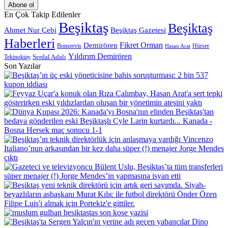
Posta
adresinizi
En Çok Takip Edilenler
giriniz
Beşiktaş
Beşiktaş
Beşiktaş Gazetesi
Ahmet Nur Çebi
Haberleri
Demirören
Fikret Orman
Bonservis
Hürser
Hasan Arat
Yıldırım Demirören
Serdal Adalı
Tekinoktay
Son Yazılar