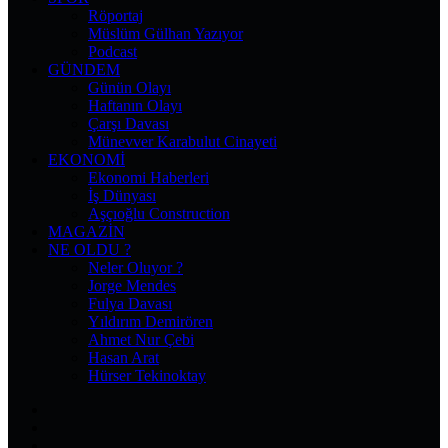
Röportaj
Müslüm Gülhan Yazıyor
Podcast
GÜNDEM
Günün Olayı
Haftanın Olayı
Çarşı Davası
Münevver Karabulut Cinayeti
EKONOMI
Ekonomi Haberleri
İş Dünyası
Aşçıoğlu Construction
MAGAZIN
NE OLDU ?
Neler Oluyor ?
Jorge Mendes
Fulya Davası
Yıldırım Demirören
Ahmet Nur Çebi
Hasan Arat
Hürser Tekinoktay
Facebook
X
Pinterest