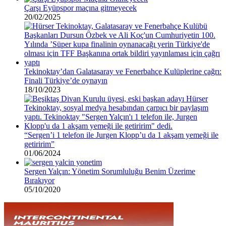
Çarşı Eyüpspor maçına gitmeyecek
20/02/2025
Tekinoktay’dan Galatasaray ve Fenerbahçe Kulüplerine çağrı:
Finali Türkiye’de oynayın
18/10/2023
“Sergen’i 1 telefon ile Jurgen Klopp’u da 1 akşam yemeği ile
getiririm”
01/06/2024
Sergen Yalçın: Yönetim Sorumluluğu Benim Üzerime
Bırakıyor
05/10/2020