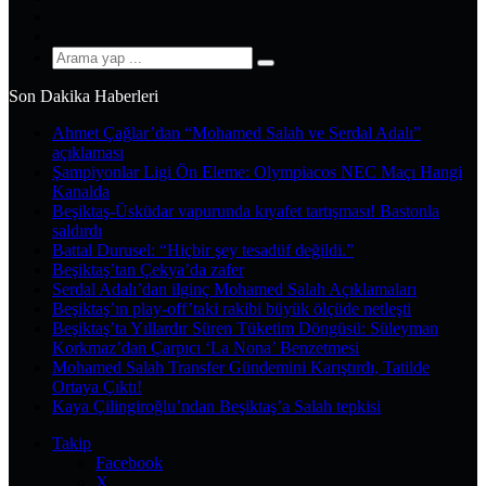
YouTube
Instagram
Arama
yap
Son Dakika Haberleri
...
Ahmet Çağlar’dan “Mohamed Salah ve Serdal Adalı”
açıklaması
Şampiyonlar Ligi Ön Eleme: Olympiacos NEC Maçı Hangi
Kanalda
Beşiktaş-Üsküdar vapurunda kıyafet tartışması! Bastonla
saldırdı
Battal Durusel: “Hiçbir şey tesadüf değildi.”
Beşiktaş’tan Çekya’da zafer
Serdal Adalı’dan ilginç Mohamed Salah Açıklamaları
Beşiktaş’ın play-off’taki rakibi büyük ölçüde netleşti
Beşiktaş’ta Yıllardır Süren Tüketim Döngüsü: Süleyman
Korkmaz’dan Çarpıcı ‘La Nona’ Benzetmesi
Mohamed Salah Transfer Gündemini Karıştırdı, Tatilde
Ortaya Çıktı!
Kaya Çilingiroğlu’ndan Beşiktaş’a Salah tepkisi
Takip
Facebook
X