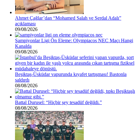
Ahmet Çağlar’dan “Mohamed Salah ve Serdal Adalı”
açıklaması
09/08/2026
Şampiyonlar Ligi Ön Eleme: Olympiacos NEC Maçı Hangi
Kanalda
09/08/2026
Beşiktaş-Üsküdar vapurunda kıyafet tartışması! Bastonla
saldırdı
08/08/2026
Battal Durusel: “Hiçbir şey tesadüf değildi.”
08/08/2026