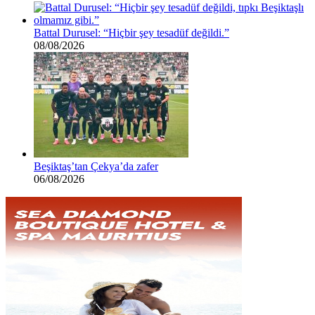
Battal Durusel: “Hiçbir şey tesadüf değildi.”
08/08/2026
Beşiktaş’tan Çekya’da zafer
06/08/2026