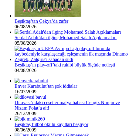
Beşiktaş’tan Çekya’da zafer
06/08/2026
Serdal Adalı’dan ilginç Mohamed Salah Açıklamaları
05/08/2026
Beşiktaş’ın play-off’taki rakibi büyük ölçüde netleşti
04/08/2026
Enver Karabulut’tan şok iddialar
16/07/2009
Dilovası’ndaki cesetler mafya babası Cengiz Nurçin ve
Nizam Polat’a ait!
26/12/2009
Beşiktaş futbol okulu kayıtları başlıyor
08/06/2009