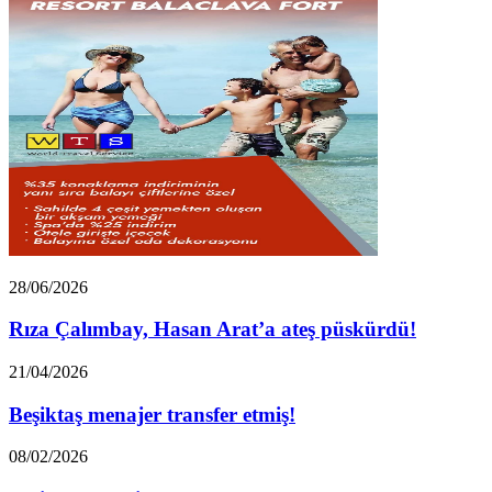
Rıza
28/06/2026
Çalımbay,
Hasan
Rıza Çalımbay, Hasan Arat’a ateş püskürdü!
Arat’a
ateş
Beşiktaş
21/04/2026
püskürdü!
menajer
transfer
Beşiktaş menajer transfer etmiş!
etmiş!
Beşiktaş’tan
08/02/2026
giden