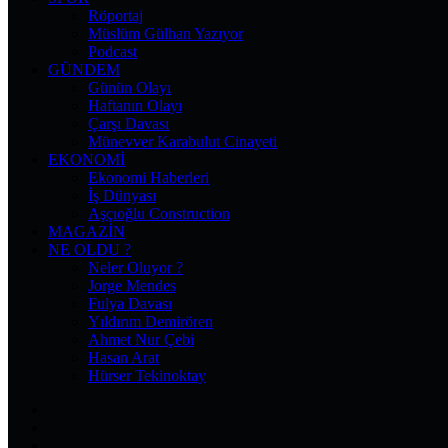
Röportaj
Müslüm Gülhan Yazıyor
Podcast
GÜNDEM
Günün Olayı
Haftanın Olayı
Çarşı Davası
Münevver Karabulut Cinayeti
EKONOMI
Ekonomi Haberleri
İş Dünyası
Aşçıoğlu Construction
MAGAZIN
NE OLDU ?
Neler Oluyor ?
Jorge Mendes
Fulya Davası
Yıldırım Demirören
Ahmet Nur Çebi
Hasan Arat
Hürser Tekinoktay
Facebook
X
Pinterest