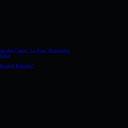
maz’dan Çarpıcı ‘La Nona’ Benzetmesi
Çıktı!
Mücadele Ruhudur”