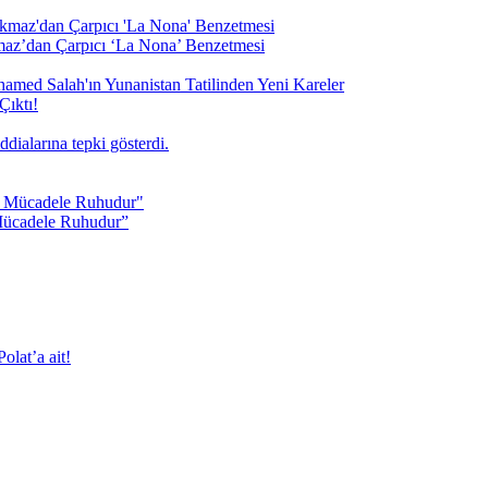
maz’dan Çarpıcı ‘La Nona’ Benzetmesi
Çıktı!
Mücadele Ruhudur”
olat’a ait!