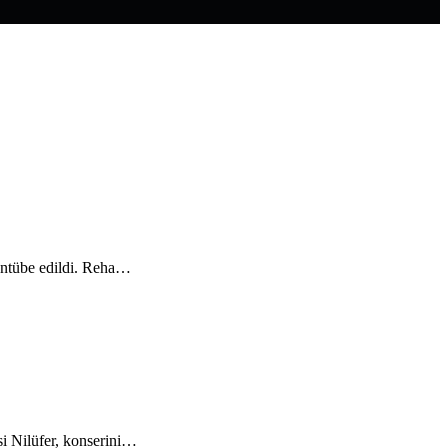
entübe edildi. Reha…
i Nilüfer, konserini…