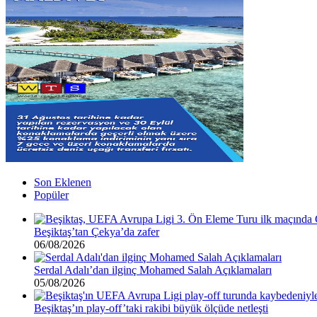
Son Eklenen
Popüler
Beşiktaş’tan Çekya’da zafer
06/08/2026
Serdal Adalı’dan ilginç Mohamed Salah Açıklamaları
05/08/2026
Beşiktaş’ın play-off’taki rakibi büyük ölçüde netleşti