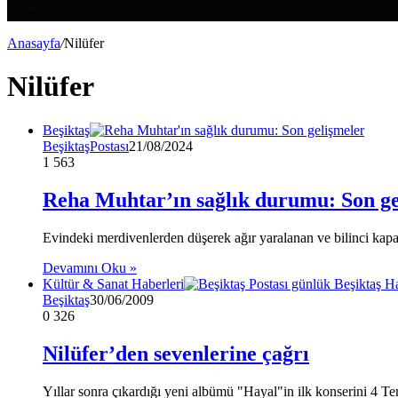
Makale
Kenar
Bölmesi
Anasayfa
/
Nilüfer
Nilüfer
Beşiktaş
BeşiktaşPostası
21/08/2024
1
563
Reha Muhtar’ın sağlık durumu: Son ge
Evindeki merdivenlerden düşerek ağır yaralanan ve bilinci ka
Devamını Oku »
Kültür & Sanat Haberleri
Beşiktaş
30/06/2009
0
326
Nilüfer’den sevenlerine çağrı
Yıllar sonra çıkardığı yeni albümü "Hayal"in ilk konserini 4