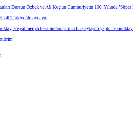
Finali Türkiye’de oynayın
tiririm”
r