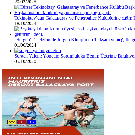
20/02/2025
Tekinoktay’dan Galatasaray ve Fenerbahçe Kulüplerine çağrı: 
18/10/2023
“Sergen’i 1 telefon ile Jurgen Klopp’u da 1 akşam yemeği ile ge
01/06/2024
Sergen Yalçın: Yönetim Sorumluluğu Benim Üzerime Bırakıyo
05/10/2020