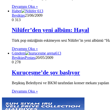
Devamını Oku »
Haber
Beşiktaş
23/06/2009
0
313
Nilüfer’den yeni albüm: Hayal
Türk pop müziğinin eskimeyen sesi Nilüfer’in yeni albümü “Ha
Devamını Oku »
Gündem
BeşiktaşPostası
20/05/2009
0
278
Kuruçeşme’de şov başlıyor
Beşiktaş Belediyesi ve BKM tarafından konser mekanı yapılan
Devamını Oku »