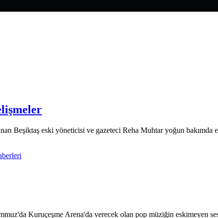
lişmeler
panan Beşiktaş eski yöneticisi ve gazeteci Reha Muhtar yoğun bakımda 
 Temmuz'da Kuruçeşme Arena'da verecek olan pop müziğin eskimeyen ses