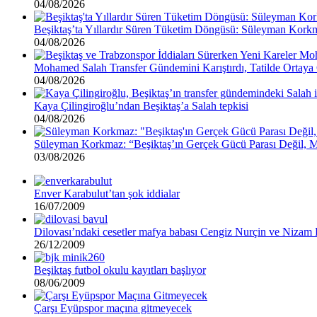
04/08/2026
Beşiktaş’ta Yıllardır Süren Tüketim Döngüsü: Süleyman Kork
04/08/2026
Mohamed Salah Transfer Gündemini Karıştırdı, Tatilde Ortaya 
04/08/2026
Kaya Çilingiroğlu’ndan Beşiktaş’a Salah tepkisi
04/08/2026
Süleyman Korkmaz: “Beşiktaş’ın Gerçek Gücü Parası Değil, 
03/08/2026
Enver Karabulut’tan şok iddialar
16/07/2009
Dilovası’ndaki cesetler mafya babası Cengiz Nurçin ve Nizam P
26/12/2009
Beşiktaş futbol okulu kayıtları başlıyor
08/06/2009
Çarşı Eyüpspor maçına gitmeyecek