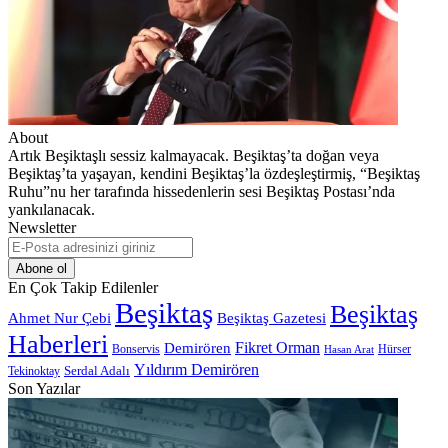
About
Artık Beşiktaşlı sessiz kalmayacak. Beşiktaş’ta doğan veya
Beşiktaş’ta yaşayan, kendini Beşiktaş’la özdeşleştirmiş, “Beşiktaş
Ruhu”nu her tarafında hissedenlerin sesi Beşiktaş Postası’nda
yankılanacak.
Newsletter
E-
Posta
adresinizi
En Çok Takip Edilenler
giriniz
Beşiktaş
Beşiktaş
Beşiktaş Gazetesi
Ahmet Nur Çebi
Haberleri
Demirören
Fikret Orman
Bonservis
Hürser
Hasan Arat
Yıldırım Demirören
Serdal Adalı
Tekinoktay
Son Yazılar