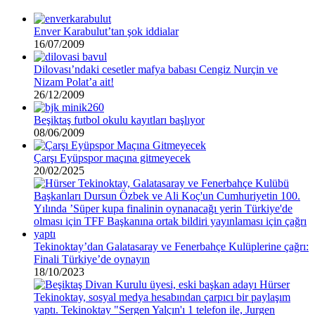
Enver Karabulut’tan şok iddialar
16/07/2009
Dilovası’ndaki cesetler mafya babası Cengiz Nurçin ve
Nizam Polat’a ait!
26/12/2009
Beşiktaş futbol okulu kayıtları başlıyor
08/06/2009
Çarşı Eyüpspor maçına gitmeyecek
20/02/2025
Tekinoktay’dan Galatasaray ve Fenerbahçe Kulüplerine çağrı:
Finali Türkiye’de oynayın
18/10/2023