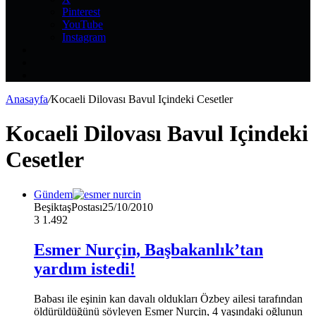
Pinterest
YouTube
Instagram
Kayıt
Ol
Rastgele
Makale
Kenar
Bölmesi
Anasayfa
/
Kocaeli Dilovası Bavul Içindeki Cesetler
Kocaeli Dilovası Bavul Içindeki
Cesetler
Gündem
BeşiktaşPostası
25/10/2010
3
1.492
Esmer Nurçin, Başbakanlık’tan
yardım istedi!
Babası ile eşinin kan davalı oldukları Özbey ailesi tarafından
öldürüldüğünü söyleyen Esmer Nurçin, 4 yaşındaki oğlunun