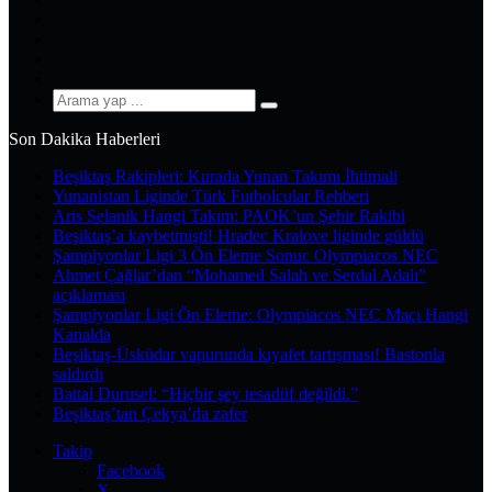
X
Pinterest
YouTube
Instagram
Arama
yap
Son Dakika Haberleri
...
Beşiktaş Rakipleri: Kurada Yunan Takımı İhtimali
Yunanistan Liginde Türk Futbolcular Rehberi
Aris Selanik Hangi Takım: PAOK’un Şehir Rakibi
Beşiktaş’a kaybetmişti! Hradec Kralove liginde güldü
Şampiyonlar Ligi 3 Ön Eleme Sonuc Olympiacos NEC
Ahmet Çağlar’dan “Mohamed Salah ve Serdal Adalı”
açıklaması
Şampiyonlar Ligi Ön Eleme: Olympiacos NEC Maçı Hangi
Kanalda
Beşiktaş-Üsküdar vapurunda kıyafet tartışması! Bastonla
saldırdı
Battal Durusel: “Hiçbir şey tesadüf değildi.”
Beşiktaş’tan Çekya’da zafer
Takip
Facebook
X