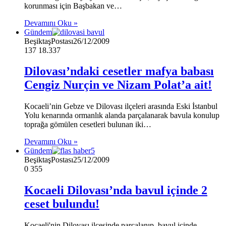
korunması için Başbakan ve…
Devamını Oku »
Gündem
BeşiktaşPostası
26/12/2009
137
18.337
Dilovası’ndaki cesetler mafya babası
Cengiz Nurçin ve Nizam Polat’a ait!
Kocaeli’nin Gebze ve Dilovası ilçeleri arasında Eski İstanbul
Yolu kenarında ormanlık alanda parçalanarak bavula konulup
toprağa gömülen cesetleri bulunan iki…
Devamını Oku »
Gündem
BeşiktaşPostası
25/12/2009
0
355
Kocaeli Dilovası’nda bavul içinde 2
ceset bulundu!
Kocaeli'nin Dilovası ilçesinde parçalanıp, bavul içinde