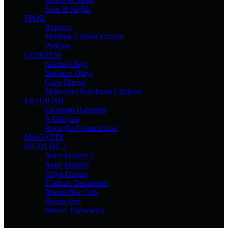
Spor & Sağlık
SPOR
Röportaj
Müslüm Gülhan Yazıyor
Podcast
GÜNDEM
Günün Olayı
Haftanın Olayı
Çarşı Davası
Münevver Karabulut Cinayeti
EKONOMI
Ekonomi Haberleri
İş Dünyası
Aşçıoğlu Construction
MAGAZIN
NE OLDU ?
Neler Oluyor ?
Jorge Mendes
Fulya Davası
Yıldırım Demirören
Ahmet Nur Çebi
Hasan Arat
Hürser Tekinoktay
Facebook