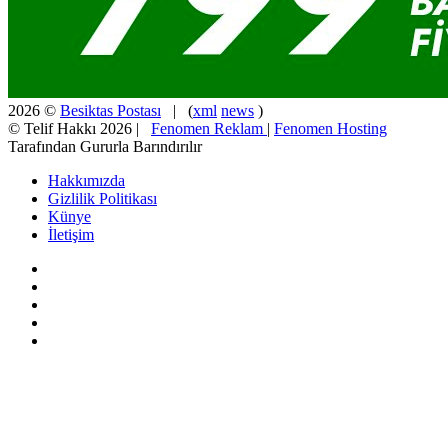
2026 ©
Besiktas Postası
| (
xml
news
)
© Telif Hakkı 2026 |
Fenomen Reklam
|
Fenomen Hosting
Tarafından Gururla Barındırılır
Hakkımızda
Gizlilik Politikası
Künye
İletişim
Facebook
X
Pinterest
YouTube
Instagram
Başa
dön
tuşu