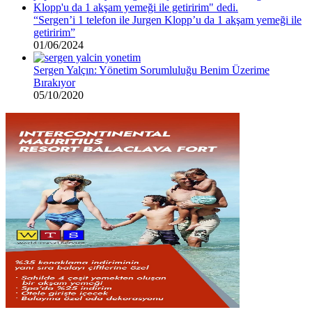
“Sergen’i 1 telefon ile Jurgen Klopp’u da 1 akşam yemeği ile
getiririm”
01/06/2024
Sergen Yalçın: Yönetim Sorumluluğu Benim Üzerime
Bırakıyor
05/10/2020