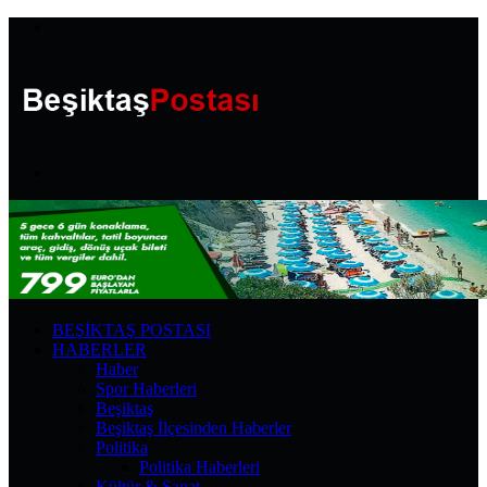
Menü
Arama
yap
...
BEŞIKTAŞ POSTASI
HABERLER
Haber
Spor Haberleri
Beşiktaş
Beşiktaş İlçesinden Haberler
Politika
Politika Haberleri
Kültür & Sanat