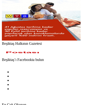
Beşiktaş Halkının Gazetesi
Beşiktaş’ı Facebookta bulun
Facebook
X
Pinterest
YouTube
Instagram
En Çok Okunan