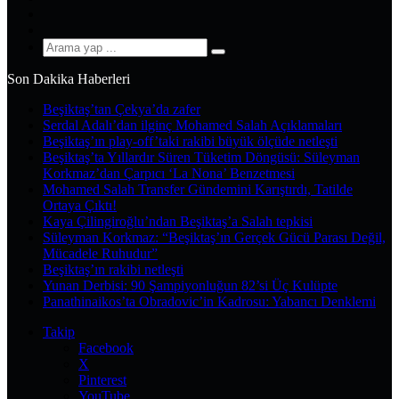
YouTube
Instagram
Arama
yap
Son Dakika Haberleri
...
Beşiktaş’tan Çekya’da zafer
Serdal Adalı’dan ilginç Mohamed Salah Açıklamaları
Beşiktaş’ın play-off’taki rakibi büyük ölçüde netleşti
Beşiktaş’ta Yıllardır Süren Tüketim Döngüsü: Süleyman
Korkmaz’dan Çarpıcı ‘La Nona’ Benzetmesi
Mohamed Salah Transfer Gündemini Karıştırdı, Tatilde
Ortaya Çıktı!
Kaya Çilingiroğlu’ndan Beşiktaş’a Salah tepkisi
Süleyman Korkmaz: “Beşiktaş’ın Gerçek Gücü Parası Değil,
Mücadele Ruhudur”
Beşiktaş’ın rakibi netleşti
Yunan Derbisi: 90 Şampiyonluğun 82’si Üç Kulüpte
Panathinaikos’ta Obradovic’in Kadrosu: Yabancı Denklemi
Takip
Facebook
X
Pinterest
YouTube