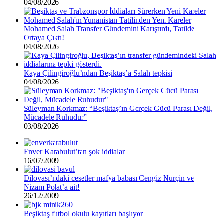
04/08/2026
Mohamed Salah Transfer Gündemini Karıştırdı, Tatilde
Ortaya Çıktı!
04/08/2026
Kaya Çilingiroğlu’ndan Beşiktaş’a Salah tepkisi
04/08/2026
Süleyman Korkmaz: “Beşiktaş’ın Gerçek Gücü Parası Değil,
Mücadele Ruhudur”
03/08/2026
Enver Karabulut’tan şok iddialar
16/07/2009
Dilovası’ndaki cesetler mafya babası Cengiz Nurçin ve
Nizam Polat’a ait!
26/12/2009
Beşiktaş futbol okulu kayıtları başlıyor