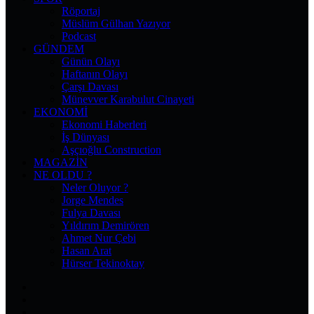
Röportaj
Müslüm Gülhan Yazıyor
Podcast
GÜNDEM
Günün Olayı
Haftanın Olayı
Çarşı Davası
Münevver Karabulut Cinayeti
EKONOMI
Ekonomi Haberleri
İş Dünyası
Aşçıoğlu Construction
MAGAZIN
NE OLDU ?
Neler Oluyor ?
Jorge Mendes
Fulya Davası
Yıldırım Demirören
Ahmet Nur Çebi
Hasan Arat
Hürser Tekinoktay
Facebook
X
Pinterest