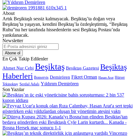
About
Artık Beşiktaşlı sessiz kalmayacak. Beşiktaş’ta doğan veya
Beşiktaş’ta yaşayan, kendini Beşiktaş’la özdeşleştirmiş, “Beşiktaş
Ruhu”nu her tarafında hissedenlerin sesi Beşiktaş Postası’nda
yankılanacak.
Newsletter
E-
Posta
adresinizi
En Çok Takip Edilenler
giriniz
Beşiktaş
Beşiktaş
Beşiktaş Gazetesi
Ahmet Nur Çebi
Haberleri
Demirören
Fikret Orman
Bonservis
Hürser
Hasan Arat
Yıldırım Demirören
Serdal Adalı
Tekinoktay
Son Yazılar