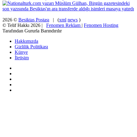
2026 ©
Besiktas Postası
| (
xml
news
)
© Telif Hakkı 2026 |
Fenomen Reklam
|
Fenomen Hosting
Tarafından Gururla Barındırılır
Hakkımızda
Gizlilik Politikası
Künye
İletişim
Facebook
X
Pinterest
YouTube
Instagram
Başa
dön
tuşu