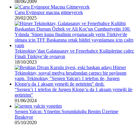
08/06/2009
Çarşı Eyüpspor maçına gitmeyecek
20/02/2025
Tekinoktay’dan Galatasaray ve Fenerbahçe Kulüplerine çağrı:
Finali Türkiye’de oynayın
18/10/2023
“Sergen’i 1 telefon ile Jurgen Klopp’u da 1 akşam yemeği ile
getiririm”
01/06/2024
Sergen Yalçın: Yönetim Sorumluluğu Benim Üzerime
Bırakıyor
05/10/2020