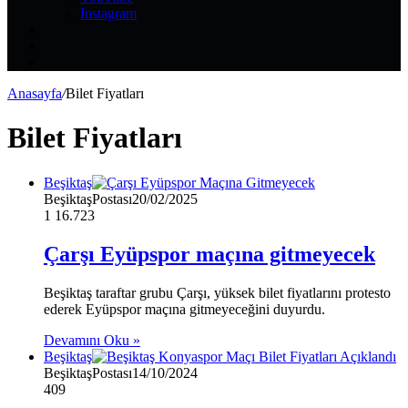
Instagram
Kayıt
Ol
Rastgele
Makale
Kenar
Bölmesi
Anasayfa
/
Bilet Fiyatları
Bilet Fiyatları
Beşiktaş
BeşiktaşPostası
20/02/2025
1
16.723
Çarşı Eyüpspor maçına gitmeyecek
Beşiktaş taraftar grubu Çarşı, yüksek bilet fiyatlarını protesto
ederek Eyüpspor maçına gitmeyeceğini duyurdu.
Devamını Oku »
Beşiktaş
BeşiktaşPostası
14/10/2024
409