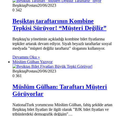
BeşiktaşPostası
20/06/2023
0
342
Beşiktaş taraftarının Kombine
Tepkisi Sürüyor! “Müşteri Değiliz”
Beşiktaş'ta yönetimin açıkladığı kombine bilet fiyatlarına
tepkiler artarak devam ediyor. Siyah beyazlı taraftarlar sosyal
medyada "müşteri değiliz taraftarız" sloganını kullanıyor.
Devamını Oku »
Müslüm Gülhan Yazıyor
BeşiktaşPostası
20/06/2023
0
361
Müslüm Gülhan: Taraftarı Müşteri
Görüyorlar
NationalTurk yorumcusu Müslüm Gülhan, fahiş şekilde artan
Beşiktaş bilet fiyatları ile ilgili olarak "BJK bilet fiyatları ve
tribünlerdeki demografik değişim"…