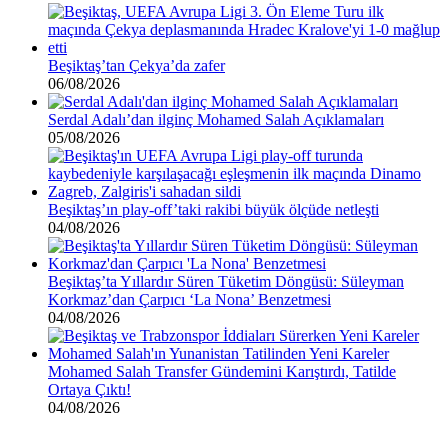
Beşiktaş’tan Çekya’da zafer
06/08/2026
Serdal Adalı’dan ilginç Mohamed Salah Açıklamaları
05/08/2026
Beşiktaş’ın play-off’taki rakibi büyük ölçüde netleşti
04/08/2026
Beşiktaş’ta Yıllardır Süren Tüketim Döngüsü: Süleyman
Korkmaz’dan Çarpıcı ‘La Nona’ Benzetmesi
04/08/2026
Mohamed Salah Transfer Gündemini Karıştırdı, Tatilde
Ortaya Çıktı!
04/08/2026