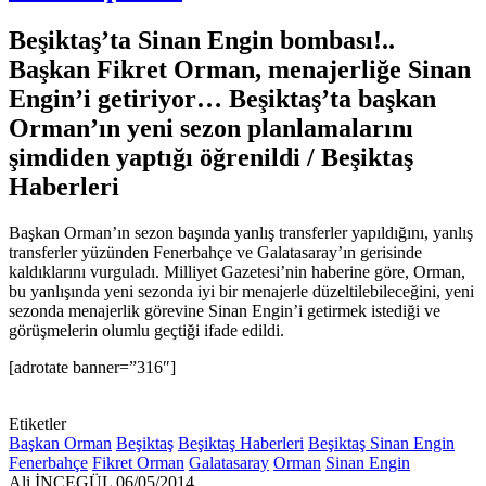
Beşiktaş’ta Sinan Engin bombası!..
Başkan Fikret Orman, menajerliğe Sinan
Engin’i getiriyor… Beşiktaş’ta başkan
Orman’ın yeni sezon planlamalarını
şimdiden yaptığı öğrenildi / Beşiktaş
Haberleri
Başkan Orman’ın sezon başında yanlış transferler yapıldığını, yanlış
transferler yüzünden Fenerbahçe ve Galatasaray’ın gerisinde
kaldıklarını vurguladı. Milliyet Gazetesi’nin haberine göre, Orman,
bu yanlışında yeni sezonda iyi bir menajerle düzeltilebileceğini, yeni
sezonda menajerlik görevine Sinan Engin’i getirmek istediği ve
görüşmelerin olumlu geçtiği ifade edildi.
[adrotate banner=”316″]
Etiketler
Başkan Orman
Beşiktaş
Beşiktaş Haberleri
Beşiktaş Sinan Engin
Fenerbahçe
Fikret Orman
Galatasaray
Orman
Sinan Engin
Bir
Ali İNCEGÜL
06/05/2014