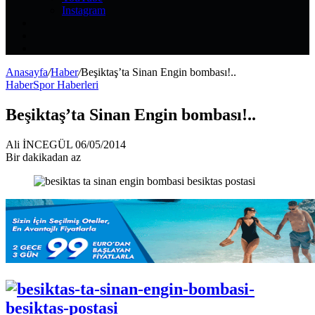
Instagram
Kayıt
Ol
Rastgele
Makale
Kenar
Bölmesi
Anasayfa
/
Haber
/
Beşiktaş’ta Sinan Engin bombası!..
Haber
Spor Haberleri
Beşiktaş’ta Sinan Engin bombası!..
Bir
Ali İNCEGÜL
06/05/2014
e-
Bir dakikadan az
posta
göndermek