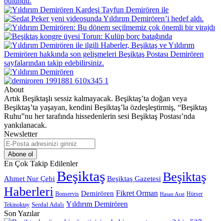
About
Artık Beşiktaşlı sessiz kalmayacak. Beşiktaş’ta doğan veya
Beşiktaş’ta yaşayan, kendini Beşiktaş’la özdeşleştirmiş, “Beşiktaş
Ruhu”nu her tarafında hissedenlerin sesi Beşiktaş Postası’nda
yankılanacak.
Newsletter
E-
Posta
adresinizi
En Çok Takip Edilenler
giriniz
Beşiktaş
Beşiktaş
Beşiktaş Gazetesi
Ahmet Nur Çebi
Haberleri
Demirören
Fikret Orman
Bonservis
Hürser
Hasan Arat
Yıldırım Demirören
Serdal Adalı
Tekinoktay
Son Yazılar