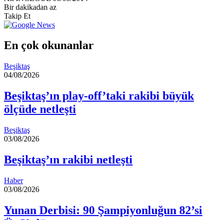
e-
Bir dakikadan az
posta
Takip Et
göndermek
En çok okunanlar
Beşiktaş
04/08/2026
Beşiktaş’ın play-off’taki rakibi büyük
ölçüde netleşti
Beşiktaş
03/08/2026
Beşiktaş’ın rakibi netleşti
Haber
03/08/2026
Yunan Derbisi: 90 Şampiyonluğun 82’si