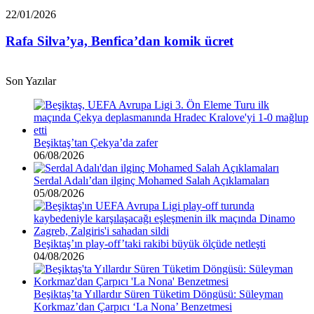
Euro
Rafa
22/01/2026
borcu
Silva’ya,
var”
Benfica’dan
Rafa Silva’ya, Benfica’dan komik ücret
komik
ücret
Son Yazılar
Beşiktaş’tan Çekya’da zafer
06/08/2026
Serdal Adalı’dan ilginç Mohamed Salah Açıklamaları
05/08/2026
Beşiktaş’ın play-off’taki rakibi büyük ölçüde netleşti
04/08/2026
Beşiktaş’ta Yıllardır Süren Tüketim Döngüsü: Süleyman
Korkmaz’dan Çarpıcı ‘La Nona’ Benzetmesi