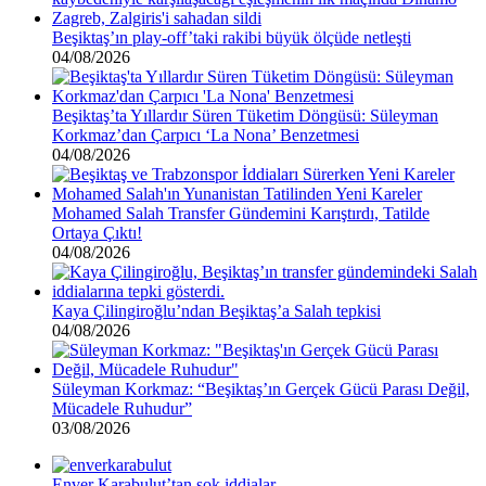
Beşiktaş’ın play-off’taki rakibi büyük ölçüde netleşti
04/08/2026
Beşiktaş’ta Yıllardır Süren Tüketim Döngüsü: Süleyman
Korkmaz’dan Çarpıcı ‘La Nona’ Benzetmesi
04/08/2026
Mohamed Salah Transfer Gündemini Karıştırdı, Tatilde
Ortaya Çıktı!
04/08/2026
Kaya Çilingiroğlu’ndan Beşiktaş’a Salah tepkisi
04/08/2026
Süleyman Korkmaz: “Beşiktaş’ın Gerçek Gücü Parası Değil,
Mücadele Ruhudur”
03/08/2026
Enver Karabulut’tan şok iddialar