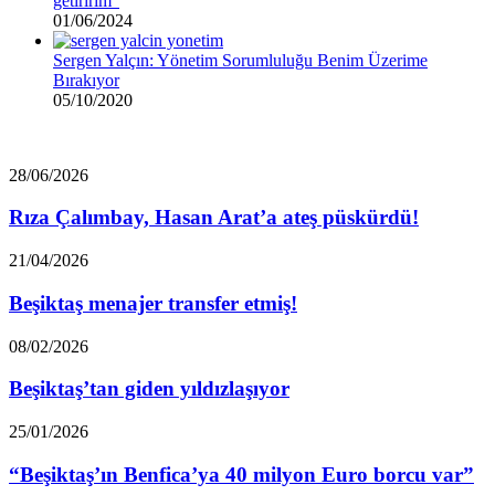
getiririm”
01/06/2024
Sergen Yalçın: Yönetim Sorumluluğu Benim Üzerime
Bırakıyor
05/10/2020
Rıza
28/06/2026
Çalımbay,
Hasan
Rıza Çalımbay, Hasan Arat’a ateş püskürdü!
Arat’a
ateş
Beşiktaş
21/04/2026
püskürdü!
menajer
transfer
Beşiktaş menajer transfer etmiş!
etmiş!
Beşiktaş’tan
08/02/2026
giden
yıldızlaşıyor
Beşiktaş’tan giden yıldızlaşıyor
“Beşiktaş’ın
25/01/2026
Benfica’ya
40
“Beşiktaş’ın Benfica’ya 40 milyon Euro borcu var”
milyon