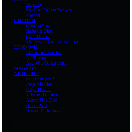
Röportaj
Müslüm Gülhan Yazıyor
Podcast
GÜNDEM
Günün Olayı
Haftanın Olayı
Çarşı Davası
Münevver Karabulut Cinayeti
EKONOMI
Ekonomi Haberleri
İş Dünyası
Aşçıoğlu Construction
MAGAZIN
NE OLDU ?
Neler Oluyor ?
Jorge Mendes
Fulya Davası
Yıldırım Demirören
Ahmet Nur Çebi
Hasan Arat
Hürser Tekinoktay
Facebook
X
Pinterest