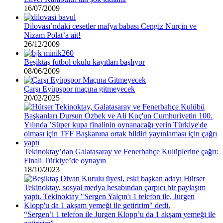
16/07/2009
Dilovası’ndaki cesetler mafya babası Cengiz Nurçin ve
Nizam Polat’a ait!
26/12/2009
Beşiktaş futbol okulu kayıtları başlıyor
08/06/2009
Çarşı Eyüpspor maçına gitmeyecek
20/02/2025
Tekinoktay’dan Galatasaray ve Fenerbahçe Kulüplerine çağrı:
Finali Türkiye’de oynayın
18/10/2023
“Sergen’i 1 telefon ile Jurgen Klopp’u da 1 akşam yemeği ile