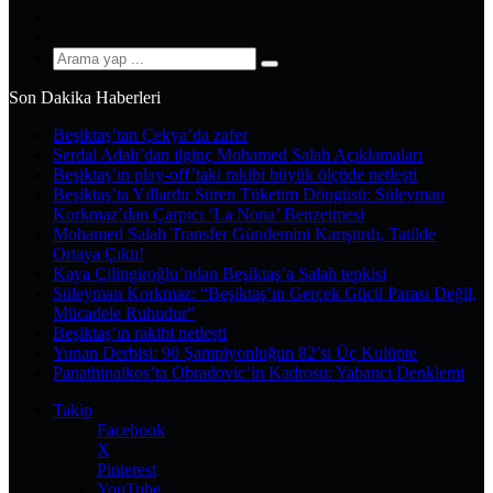
YouTube
Instagram
Arama
yap
Son Dakika Haberleri
...
Beşiktaş’tan Çekya’da zafer
Serdal Adalı’dan ilginç Mohamed Salah Açıklamaları
Beşiktaş’ın play-off’taki rakibi büyük ölçüde netleşti
Beşiktaş’ta Yıllardır Süren Tüketim Döngüsü: Süleyman
Korkmaz’dan Çarpıcı ‘La Nona’ Benzetmesi
Mohamed Salah Transfer Gündemini Karıştırdı, Tatilde
Ortaya Çıktı!
Kaya Çilingiroğlu’ndan Beşiktaş’a Salah tepkisi
Süleyman Korkmaz: “Beşiktaş’ın Gerçek Gücü Parası Değil,
Mücadele Ruhudur”
Beşiktaş’ın rakibi netleşti
Yunan Derbisi: 90 Şampiyonluğun 82’si Üç Kulüpte
Panathinaikos’ta Obradovic’in Kadrosu: Yabancı Denklemi
Takip
Facebook
X
Pinterest
YouTube