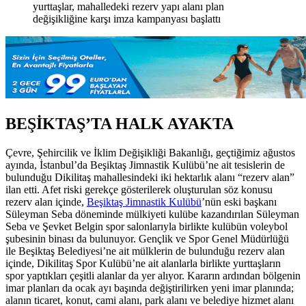
BEŞİKTAŞ’TA HALK AYAKTA
Çevre, Şehircilik ve İklim Değişikliği Bakanlığı, geçtiğimiz ağustos
ayında, İstanbul’da Beşiktaş Jimnastik Kulübü’ne ait tesislerin de
bulunduğu Dikilitaş mahallesindeki iki hektarlık alanı “rezerv alan”
ilan etti. Afet riski gerekçe gösterilerek oluşturulan söz konusu
rezerv alan içinde,
Beşiktaş Jimnastik Kulübü
’nün eski başkanı
Süleyman Seba döneminde mülkiyeti kulübe kazandırılan Süleyman
Seba ve Şevket Belgin spor salonlarıyla birlikte kulübün voleybol
şubesinin binası da bulunuyor. Gençlik ve Spor Genel Müdürlüğü
ile Beşiktaş Belediyesi’ne ait mülklerin de bulunduğu rezerv alan
içinde, Dikilitaş Spor Kulübü’ne ait alanlarla birlikte yurttaşların
spor yaptıkları çeşitli alanlar da yer alıyor. Kararın ardından bölgenin
imar planları da ocak ayı başında değiştirilirken yeni imar planında;
alanın ticaret, konut, cami alanı, park alanı ve belediye hizmet alanı