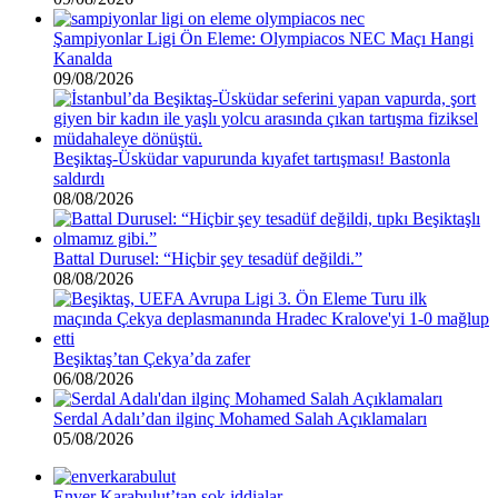
Şampiyonlar Ligi Ön Eleme: Olympiacos NEC Maçı Hangi
Kanalda
09/08/2026
Beşiktaş-Üsküdar vapurunda kıyafet tartışması! Bastonla
saldırdı
08/08/2026
Battal Durusel: “Hiçbir şey tesadüf değildi.”
08/08/2026
Beşiktaş’tan Çekya’da zafer
06/08/2026
Serdal Adalı’dan ilginç Mohamed Salah Açıklamaları
05/08/2026
Enver Karabulut’tan şok iddialar