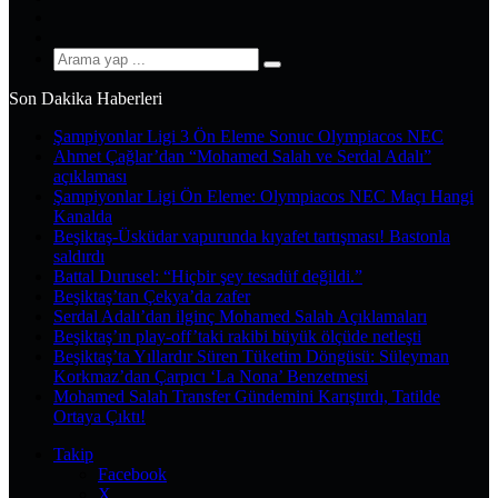
YouTube
Instagram
Arama
yap
Son Dakika Haberleri
...
Şampiyonlar Ligi 3 Ön Eleme Sonuc Olympiacos NEC
Ahmet Çağlar’dan “Mohamed Salah ve Serdal Adalı”
açıklaması
Şampiyonlar Ligi Ön Eleme: Olympiacos NEC Maçı Hangi
Kanalda
Beşiktaş-Üsküdar vapurunda kıyafet tartışması! Bastonla
saldırdı
Battal Durusel: “Hiçbir şey tesadüf değildi.”
Beşiktaş’tan Çekya’da zafer
Serdal Adalı’dan ilginç Mohamed Salah Açıklamaları
Beşiktaş’ın play-off’taki rakibi büyük ölçüde netleşti
Beşiktaş’ta Yıllardır Süren Tüketim Döngüsü: Süleyman
Korkmaz’dan Çarpıcı ‘La Nona’ Benzetmesi
Mohamed Salah Transfer Gündemini Karıştırdı, Tatilde
Ortaya Çıktı!
Takip
Facebook
X