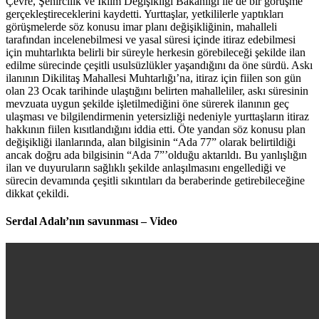
Çevre, Şehircilik ve İklim Değişikliği Bakanlığı ile de bir görüşme
gerçekleştireceklerini kaydetti. Yurttaşlar, yetkililerle yaptıkları
görüşmelerde söz konusu imar planı değişikliğinin, mahalleli
tarafından incelenebilmesi ve yasal süresi içinde itiraz edebilmesi
için muhtarlıkta belirli bir süreyle herkesin görebileceği şekilde ilan
edilme sürecinde çeşitli usulsüzlükler yaşandığını da öne sürdü. Askı
ilanının Dikilitaş Mahallesi Muhtarlığı’na, itiraz için fiilen son gün
olan 23 Ocak tarihinde ulaştığını belirten mahalleliler, askı süresinin
mevzuata uygun şekilde işletilmediğini öne sürerek ilanının geç
ulaşması ve bilgilendirmenin yetersizliği nedeniyle yurttaşların itiraz
hakkının fiilen kısıtlandığını iddia etti. Öte yandan söz konusu plan
değişikliği ilanlarında, alan bilgisinin “Ada 77” olarak belirtildiği
ancak doğru ada bilgisinin “Ada 7”’olduğu aktarıldı. Bu yanlışlığın
ilan ve duyuruların sağlıklı şekilde anlaşılmasını engellediği ve
sürecin devamında çeşitli sıkıntıları da beraberinde getirebileceğine
dikkat çekildi.
Serdal Adalı’nın savunması – Video