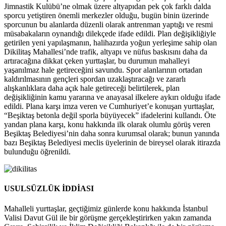
Jimnastik Kulübü’ne olmak üzere altyapıdan pek çok farklı dalda
sporcu yetiştiren önemli merkezler olduğu, bugün binin üzerinde
sporcunun bu alanlarda düzenli olarak antrenman yaptığı ve resmi
müsabakaların oynandığı dilekçede ifade edildi. Plan değişikliğiyle
getirilen yeni yapılaşmanın, halihazırda yoğun yerleşime sahip olan
Dikilitaş Mahallesi’nde trafik, altyapı ve nüfus baskısını daha da
artıracağına dikkat çeken yurttaşlar, bu durumun mahalleyi
yaşanılmaz hale getireceğini savundu. Spor alanlarının ortadan
kaldırılmasının gençleri spordan uzaklaştıracağı ve zararlı
alışkanlıklara daha açık hale getireceği belirtilerek, plan
değişikliğinin kamu yararına ve anayasal ilkelere aykırı olduğu ifade
edildi. Plana karşı imza veren ve Cumhuriyet’e konuşan yurttaşlar,
“Beşiktaş betonla değil sporla büyüyecek” ifadelerini kullandı. Öte
yandan plana karşı, konu hakkında ilk olarak olumlu görüş veren
Beşiktaş Belediyesi’nin daha sonra kurumsal olarak; bunun yanında
bazı Beşiktaş Belediyesi meclis üyelerinin de bireysel olarak itirazda
bulunduğu öğrenildi.
USULSÜZLÜK İDDİASI
Mahalleli yurttaşlar, geçtiğimiz günlerde konu hakkında İstanbul
Valisi Davut Gül ile bir görüşme gerçekleştirirken yakın zamanda