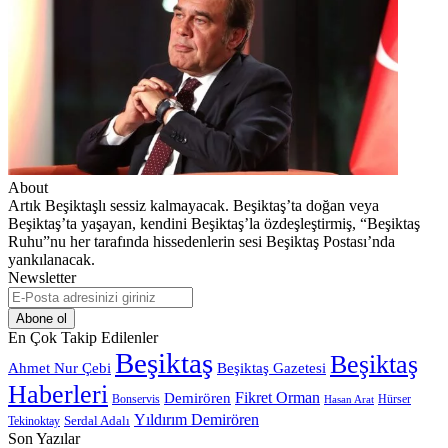
About
Artık Beşiktaşlı sessiz kalmayacak. Beşiktaş’ta doğan veya
Beşiktaş’ta yaşayan, kendini Beşiktaş’la özdeşleştirmiş, “Beşiktaş
Ruhu”nu her tarafında hissedenlerin sesi Beşiktaş Postası’nda
yankılanacak.
Newsletter
E-
Posta
adresinizi
En Çok Takip Edilenler
giriniz
Beşiktaş
Beşiktaş
Beşiktaş Gazetesi
Ahmet Nur Çebi
Haberleri
Demirören
Fikret Orman
Bonservis
Hürser
Hasan Arat
Yıldırım Demirören
Serdal Adalı
Tekinoktay
Son Yazılar