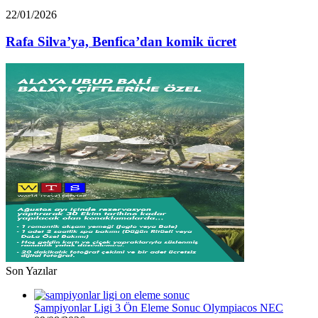
Euro
Rafa
22/01/2026
borcu
Silva’ya,
var”
Benfica’dan
Rafa Silva’ya, Benfica’dan komik ücret
komik
ücret
Son Yazılar
Şampiyonlar Ligi 3 Ön Eleme Sonuc Olympiacos NEC