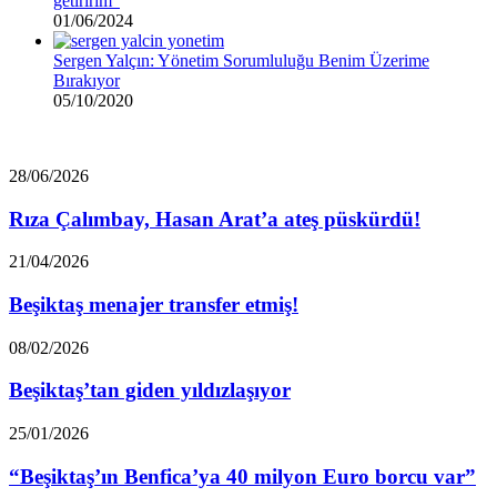
getiririm”
01/06/2024
Sergen Yalçın: Yönetim Sorumluluğu Benim Üzerime
Bırakıyor
05/10/2020
Rıza
28/06/2026
Çalımbay,
Hasan
Rıza Çalımbay, Hasan Arat’a ateş püskürdü!
Arat’a
ateş
Beşiktaş
21/04/2026
püskürdü!
menajer
transfer
Beşiktaş menajer transfer etmiş!
etmiş!
Beşiktaş’tan
08/02/2026
giden
yıldızlaşıyor
Beşiktaş’tan giden yıldızlaşıyor
“Beşiktaş’ın
25/01/2026
Benfica’ya
40
“Beşiktaş’ın Benfica’ya 40 milyon Euro borcu var”
milyon