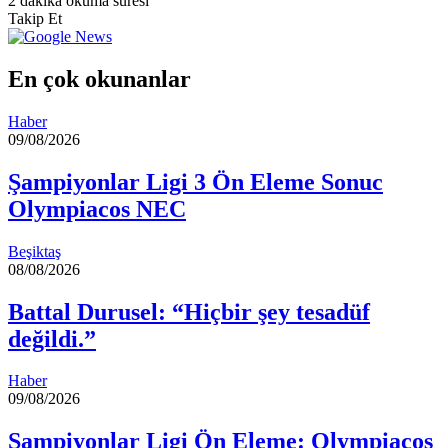
2 dakika okuma süresi
posta
Takip Et
göndermek
En çok okunanlar
Haber
09/08/2026
Şampiyonlar Ligi 3 Ön Eleme Sonuc
Olympiacos NEC
Beşiktaş
08/08/2026
Battal Durusel: “Hiçbir şey tesadüf
değildi.”
Haber
09/08/2026
Şampiyonlar Ligi Ön Eleme: Olympiacos