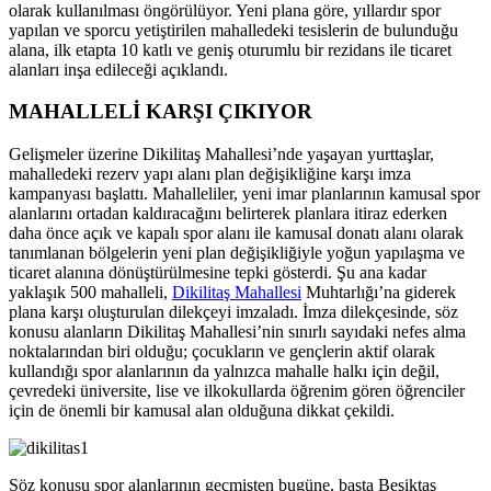
olarak kullanılması öngörülüyor. Yeni plana göre, yıllardır spor
yapılan ve sporcu yetiştirilen mahalledeki tesislerin de bulunduğu
alana, ilk etapta 10 katlı ve geniş oturumlu bir rezidans ile ticaret
alanları inşa edileceği açıklandı.
MAHALLELİ KARŞI ÇIKIYOR
Gelişmeler üzerine Dikilitaş Mahallesi’nde yaşayan yurttaşlar,
mahalledeki rezerv yapı alanı plan değişikliğine karşı imza
kampanyası başlattı. Mahalleliler, yeni imar planlarının kamusal spor
alanlarını ortadan kaldıracağını belirterek planlara itiraz ederken
daha önce açık ve kapalı spor alanı ile kamusal donatı alanı olarak
tanımlanan bölgelerin yeni plan değişikliğiyle yoğun yapılaşma ve
ticaret alanına dönüştürülmesine tepki gösterdi. Şu ana kadar
yaklaşık 500 mahalleli,
Dikilitaş Mahallesi
Muhtarlığı’na giderek
plana karşı oluşturulan dilekçeyi imzaladı. İmza dilekçesinde, söz
konusu alanların Dikilitaş Mahallesi’nin sınırlı sayıdaki nefes alma
noktalarından biri olduğu; çocukların ve gençlerin aktif olarak
kullandığı spor alanlarının da yalnızca mahalle halkı için değil,
çevredeki üniversite, lise ve ilkokullarda öğrenim gören öğrenciler
için de önemli bir kamusal alan olduğuna dikkat çekildi.
Söz konusu spor alanlarının geçmişten bugüne, başta Beşiktaş