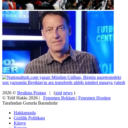
2026 ©
Besiktas Postası
| (
xml
news
)
© Telif Hakkı 2026 |
Fenomen Reklam
|
Fenomen Hosting
Tarafından Gururla Barındırılır
Hakkımızda
Gizlilik Politikası
Künye