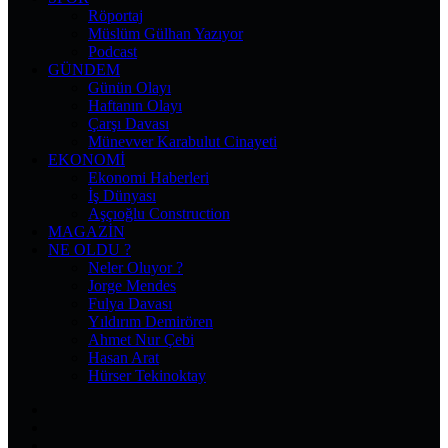
Röportaj
Müslüm Gülhan Yazıyor
Podcast
GÜNDEM
Günün Olayı
Haftanın Olayı
Çarşı Davası
Münevver Karabulut Cinayeti
EKONOMI
Ekonomi Haberleri
İş Dünyası
Aşçıoğlu Construction
MAGAZIN
NE OLDU ?
Neler Oluyor ?
Jorge Mendes
Fulya Davası
Yıldırım Demirören
Ahmet Nur Çebi
Hasan Arat
Hürser Tekinoktay
Facebook
X
Pinterest