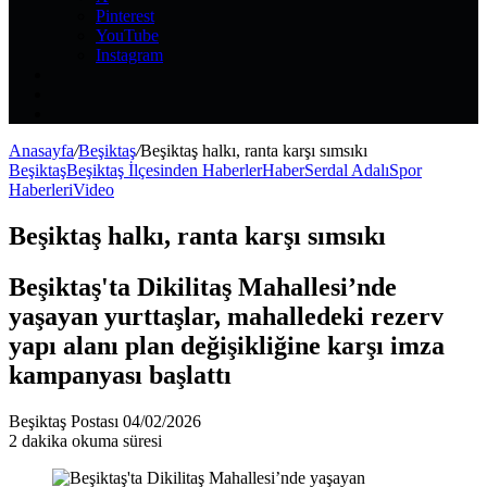
Pinterest
YouTube
Instagram
Kayıt
Ol
Rastgele
Makale
Kenar
Bölmesi
Anasayfa
/
Beşiktaş
/
Beşiktaş halkı, ranta karşı sımsıkı
Beşiktaş
Beşiktaş İlçesinden Haberler
Haber
Serdal Adalı
Spor
Haberleri
Video
Beşiktaş halkı, ranta karşı sımsıkı
Beşiktaş'ta Dikilitaş Mahallesi’nde
yaşayan yurttaşlar, mahalledeki rezerv
yapı alanı plan değişikliğine karşı imza
kampanyası başlattı
Bir
Beşiktaş Postası
04/02/2026
e-
2 dakika okuma süresi
posta
göndermek