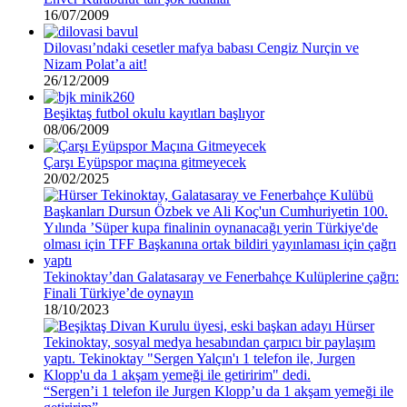
16/07/2009
Dilovası’ndaki cesetler mafya babası Cengiz Nurçin ve
Nizam Polat’a ait!
26/12/2009
Beşiktaş futbol okulu kayıtları başlıyor
08/06/2009
Çarşı Eyüpspor maçına gitmeyecek
20/02/2025
Tekinoktay’dan Galatasaray ve Fenerbahçe Kulüplerine çağrı:
Finali Türkiye’de oynayın
18/10/2023
“Sergen’i 1 telefon ile Jurgen Klopp’u da 1 akşam yemeği ile