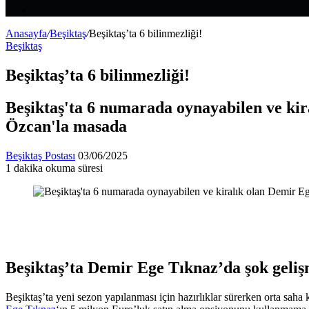
Makale
Kenar
Bölmesi
Anasayfa
/
Beşiktaş
/
Beşiktaş’ta 6 bilinmezliği!
Beşiktaş
Beşiktaş’ta 6 bilinmezliği!
Beşiktaş'ta 6 numarada oynayabilen ve kir
Özcan'la masada
Bir
Beşiktaş Postası
03/06/2025
e-
1 dakika okuma süresi
Facebook
X
LinkedIn
Tumblr
Pinterest
Reddit
VKontakte
Odnoklassniki
Pocket
posta
göndermek
Beşiktaş’ta Demir Ege Tıknaz’da şok geli
Beşiktaş’ta yeni sezon yapılanması için hazırlıklar sürerken orta saha