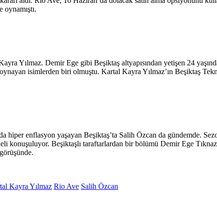
kararı aldı. Rio Ave, 10 Haziran’da dolacak satın alma opsiyonunu ku
e oynamıştı.
Kayra Yılmaz. Demir Ege gibi Beşiktaş altyapısından yetişen 24 yaşınd
 oynayan isimlerden biri olmuştu. Kartal Kayra Yılmaz’ın Beşiktaş Tekn
hada hiper enflasyon yaşayan Beşiktaş’ta Salih Özcan da gündemde. Se
deli konuşuluyor. Beşiktaşlı taraftarlardan bir bölümü Demir Ege Tıkna
ı görüşünde.
tal Kayra Yılmaz
Rio Ave
Salih Özcan