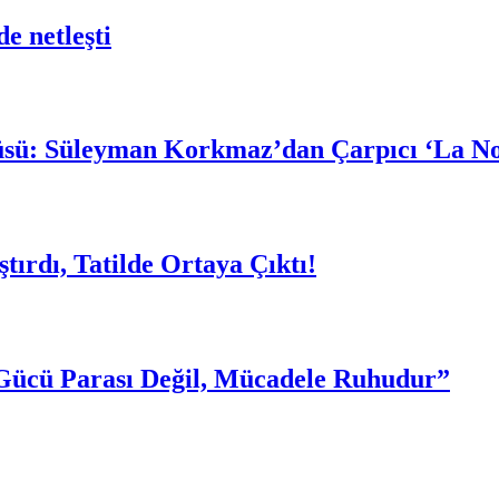
e netleşti
güsü: Süleyman Korkmaz’dan Çarpıcı ‘La N
rdı, Tatilde Ortaya Çıktı!
Gücü Parası Değil, Mücadele Ruhudur”