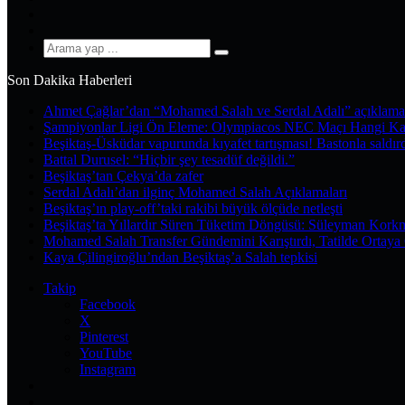
YouTube
Instagram
Arama
yap
Son Dakika Haberleri
...
Ahmet Çağlar’dan “Mohamed Salah ve Serdal Adalı” açıklama
Şampiyonlar Ligi Ön Eleme: Olympiacos NEC Maçı Hangi Ka
Beşiktaş-Üsküdar vapurunda kıyafet tartışması! Bastonla saldır
Battal Durusel: “Hiçbir şey tesadüf değildi.”
Beşiktaş’tan Çekya’da zafer
Serdal Adalı’dan ilginç Mohamed Salah Açıklamaları
Beşiktaş’ın play-off’taki rakibi büyük ölçüde netleşti
Beşiktaş’ta Yıllardır Süren Tüketim Döngüsü: Süleyman Kork
Mohamed Salah Transfer Gündemini Karıştırdı, Tatilde Ortaya 
Kaya Çilingiroğlu’ndan Beşiktaş’a Salah tepkisi
Takip
Facebook
X
Pinterest
YouTube
Instagram
Kayıt
Ol
Rastgele