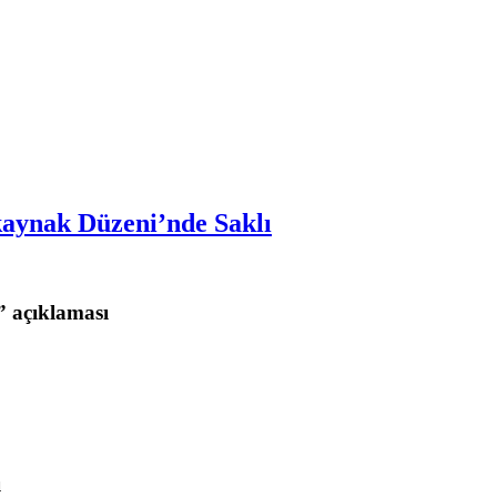
kaynak Düzeni’nde Saklı
 açıklaması
ı