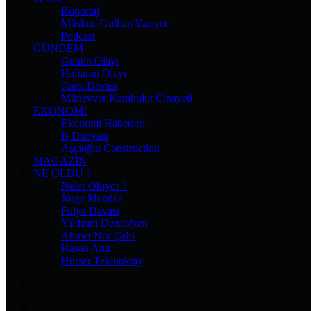
Röportaj
Müslüm Gülhan Yazıyor
Podcast
GÜNDEM
Günün Olayı
Haftanın Olayı
Çarşı Davası
Münevver Karabulut Cinayeti
EKONOMI
Ekonomi Haberleri
İş Dünyası
Aşçıoğlu Construction
MAGAZIN
NE OLDU ?
Neler Oluyor ?
Jorge Mendes
Fulya Davası
Yıldırım Demirören
Ahmet Nur Çebi
Hasan Arat
Hürser Tekinoktay
Facebook
X
Pinterest