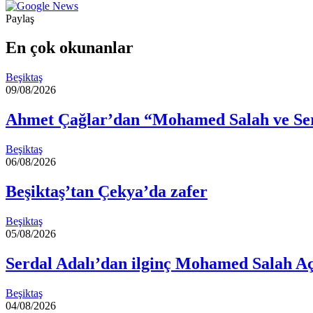
göndermek
Paylaş
Facebook
X
LinkedIn
Tumblr
Pinterest
Reddit
VKontakte
Odnoklassniki
Pocket
E-
Yazdır
Posta
En çok okunanlar
ile
paylaş
Beşiktaş
09/08/2026
Ahmet Çağlar’dan “Mohamed Salah ve Ser
Beşiktaş
06/08/2026
Beşiktaş’tan Çekya’da zafer
Beşiktaş
05/08/2026
Serdal Adalı’dan ilginç Mohamed Salah A
Beşiktaş
04/08/2026