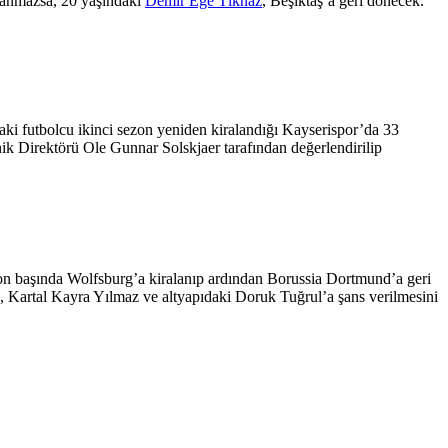
llanmazsa, 20 yaşındaki
Demir Ege Tıknaz
, Beşiktaş’a geri dönecek.
aki futbolcu ikinci sezon yeniden kiralandığı Kayserispor’da 33
ik Direktörü Ole Gunnar Solskjaer tarafından değerlendirilip
zon başında Wolfsburg’a kiralanıp ardından Borussia Dortmund’a geri
z, Kartal Kayra Yılmaz ve altyapıdaki Doruk Tuğrul’a şans verilmesini