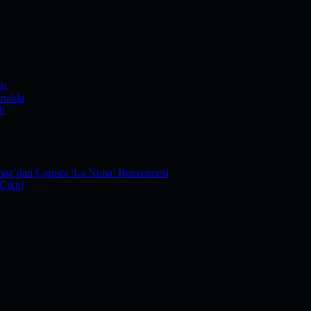
sı
nalda
dı
maz’dan Çarpıcı ‘La Nona’ Benzetmesi
Çıktı!