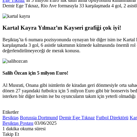
Ege Tıknaz
‘ın 5 milyon Euro’luk satın alma opsiyonunu kullanmama 
Demir Ege Tıknaz, Rio Ave formasıyla 33 karşılaşmada 4 gol, 2 asistl
Kartal Kayra Yılmaz’ın Kayseri grafiği çok iyi!
Beşiktaş’ta 6 numara pozisyonunda oynayan bir diğer isim ise Kartal 
karşılaşmada 3 gol, 6 asistle takımının kümede kalmasında önemli rol
değerlendirilmeyeceği de merak konusu.
Salih Özcan için 5 milyon Euro!
Al Musrati, Onana gibi isimlerin de kiradan geri dönmesiyle orta sa
dönen 27 yaşındaki futbolcu için 5 milyon Euro gibi bir bonservis be
isterken bir diğer kesim ise bu oyuncuların takım için yeterli olmadığ
Etiketler
Beşiktaş
Borussia Dortmund
Demir Ege Tıknaz
Futbol Direktörü
Kar
Bir
Beşiktaş Postası
03/06/2025
e-
1 dakika okuma süresi
Facebook
X
LinkedIn
Tumblr
Pinterest
Reddit
VKontakte
Odnoklassniki
Pocket
posta
Takip Et