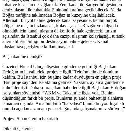
rahat ve kısa sürede sağlamak. Yeni kanal ile Sarıyer bölgesinden
deniz ulaşımı ile rahatlıkla Eminönü tarafına geçilebilecek. Ya da
Boğaz trafiğine takılmadan Boğaz’ın kuzeyine ulaşılabilecek.
Alternatif bir yol haline gelecek kanal sayesinde, kentin birçok
bölgesine ulaşım hızlanacak, kolaylaşacak. Rüzgâr ve dalga da
olmadığı için kanal, ulaşımı da konforlu hale getirecek, turizm
açısından da İstanbul çok daha cazip, ulaşımın kolaylaştığı, turistik
alternatiflerin arttığı bir destinasyon haline gelecek. Kanal
uluslararası geçişlerde kullanılmayacak.
Başbakan ne demişti?
Gazeteci Hıncal Uluç, köşesinde gündeme getirdiği Başbakan
Erdoğan’ın hayalindeki projeyle ilgili “Telefon elimde dondum
kaldım. Bu İstanbul için bugüne kadar duyduğum en çılgın proje.
‘Bin proje say’ denilse aklıma gelmez. Yazsam, aylarca gündemde
kalır” demişti. Daha sonra çıkan haberlerle ilgili Başbakan Erdoğan
ise şunları söylemişti: “AKM ve Taksim’le ilgisi yok. Benim
düşündüğüm farklı bir proje. Bunların şu anda bahsettiği alanların
tamamen dışında. Ama bunların “hafsalası” bunu almıyor. İnşallah
onu da açıklama zamanı gelecek. Şu anda çalışmalarımız sürüyor.”
Projeyi Sinan Genim hazırladı
Dikkati Çekenler