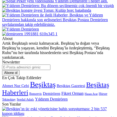
About
Artık Beşiktaşlı sessiz kalmayacak. Beşiktaş’ta doğan veya
Beşiktaş’ta yaşayan, kendini Beşiktaş’la özdeşleştirmiş, “Beşiktaş
Ruhu”nu her tarafında hissedenlerin sesi Beşiktaş Postası’nda
yankılanacak.
Newsletter
E-
Posta
adresinizi
En Çok Takip Edilenler
giriniz
Beşiktaş
Beşiktaş
Beşiktaş Gazetesi
Ahmet Nur Çebi
Haberleri
Demirören
Fikret Orman
Bonservis
Hürser
Hasan Arat
Yıldırım Demirören
Serdal Adalı
Tekinoktay
Son Yazılar