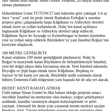
fikir babası ünlü mimar Sinan Genim. Projenin, 20 milyar dolara mal
olması planlanıyor
Habertürkten Umut TÜTÜNCÜ’nün haberine göre yaklaşık 3-4 ay
önce “avan” yani ön proje olarak Başbakan Erdoğan’a sunulan
projeye göre, çalışmalarda başta Kâğıthane ve Alibeyköy dereleri
olmak üzere su yolları kullanılacak. Haliç’ten kanal açılmaya
başlanarak Kâğıthane ve Alibeyköy dereleri takip edilecek.
Kâğıthane İlçesi ile Ayazağa ve Kemerburgaz’ın hemen üzerinden
yine su yolları takip edilerek Büyükdere’ye yani İstanbul Boğazı’nın
kuzeyine ulaşılacak.
100 METRE GENİŞLİKTE
Kanal ortalama 100 metre genişliğinde planlanıyor. Haliç’in
Boğaz’ın kuzeyinde kalan Büyükdere ile birleştirilmesiyle İstanbul,
yeni bir doğal adaya daha kavuşmuş olacak. Yeni İstanbul adasında;
Beyoğlu ve Şişli başta olmak üzere Kâğıthane, Beşiktaş ve
Sarıyer’in bir kısmı yer alacak. Böylelikle tarihi yarımada olarak
bilinen Eminönü-Fatih bölgesinin yanı başında bir de ada yer alacak.
HEDEF: KENTİ RAHATLATMAK
Ünlü mimar Sinan Genim’in fikir babası olduğu projenin amacı
öncelikle İstanbul’un merkezine olan baskıyı, yoğun şehirleşmeyi
azaltmak, kanallar vasıtasıyla ulaşımı kolaylaştırmak ve şehri
yaymak. Alternatif bir deniz yolu yaratarak kentin merkezi sayılan
Beşiktaş, Şişli, Taksim bölgelerine ulaşımı birçok noktadan daha