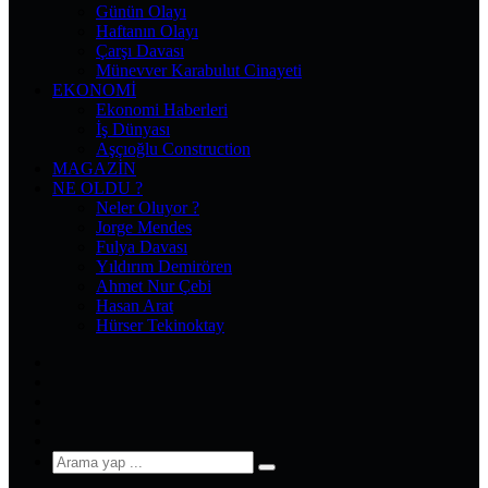
Günün Olayı
Haftanın Olayı
Çarşı Davası
Münevver Karabulut Cinayeti
EKONOMI
Ekonomi Haberleri
İş Dünyası
Aşçıoğlu Construction
MAGAZIN
NE OLDU ?
Neler Oluyor ?
Jorge Mendes
Fulya Davası
Yıldırım Demirören
Ahmet Nur Çebi
Hasan Arat
Hürser Tekinoktay
Facebook
X
Pinterest
YouTube
Instagram
Arama