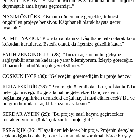
NURİ TURHAN: “Başbakan Menderes zamanında bu tür projeleri
duymuştuk ama hayata geçmemişti.”
NAZIM ÖZTÜRK: Osmanlı döneminde gerçekleştirilmesi
öngörülen projeye benziyor. Kâğıthaneli olarak hayata geçer
inşallah.”
AHMET YAZICI: “Proje tamamlanırsa Kâğıthane halkı olarak kötü
kokudan kurtuluruz. Estetik olarak da ilçemize güzellik katar.”
FATİH ZENGİNOĞLU (28): “Turizm açısından bir gelişme
sağlayabilir ama ne kadar işe yarar bilemiyorum. İzleyip göreceğiz.
Umarım İstanbul’dan çok şey eksiltmez.”
COŞKUN İNCE (30): “Geleceğini göremediğim bir proje bence.”
REHA ESKİDİR (36): “Benim için önemli olan bu işin İstanbul’dan
neler götüreceği. Bölge ada haline gelecekse Haliç ve deniz
bağlantısı yapılırken denizdeki doğal hayat nasıl etkilenecek? Bu ve
bu gibi durumların açıklık kazanması lazım.”
SERDAR AYDIN (29): “Bu projeyi nasıl hayata geçirecekler
merak ediyorum çünkü çok zor bir proje gibi.”
ESRA IŞIK (26): “Hayali denilebilecek bir proje. Projenin detayları
açıklandığında daha iyi olur. İstanbullulara sorulmalı böyle bir şey