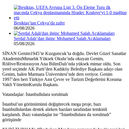
Beşiktaş’tan Çekya’da zafer
06/08/2026
Serdal Adalı’dan ilginç Mohamed Salah Açıklamaları
05/08/2026
SİNAN Genim1945’te Kuzguncuk’ta doğdu. Devlet Güzel Sanatlar
AkademisiMimarlık Yüksek Okulu’nda okuyan Genim,
Rölöve/Restorasyon Ana BilimDalı’nda yüksek mimar oldu. Son
yerel seçimde AK Parti’den Kadıköy Belediye Başkanı adayı olan
Genim, halen Marmara Üniversitesi’nde ders veriyor. Genim
1997’den beri Türkiye Anıt Çevre ve Turizm Değerlerini Koruma
Vakfı YönetimKurulu Başkanı.
Vatandaşlar: İstanbullulara sorulmalı
İstanbul’un görünümünü değiştirecek mega proje, bazı
İstanbullulardan destek alırken bazıları tarafından temkinli
karşılandı. Bazı vatandaşlar ise “İstanbullulara da sorulmalı”
görüşünde