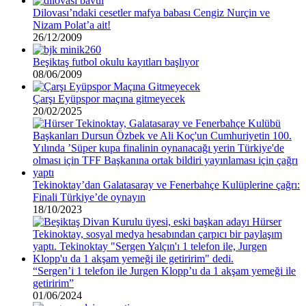
Dilovası’ndaki cesetler mafya babası Cengiz Nurçin ve
Nizam Polat’a ait!
26/12/2009
Beşiktaş futbol okulu kayıtları başlıyor
08/06/2009
Çarşı Eyüpspor maçına gitmeyecek
20/02/2025
Tekinoktay’dan Galatasaray ve Fenerbahçe Kulüplerine çağrı:
Finali Türkiye’de oynayın
18/10/2023
“Sergen’i 1 telefon ile Jurgen Klopp’u da 1 akşam yemeği ile
getiririm”
01/06/2024