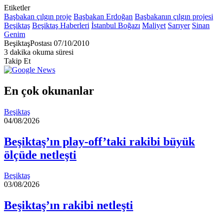
Etiketler
Başbakan çılgın proje
Başbakan Erdoğan
Başbakanın çılgın projesi
Beşiktaş
Beşiktaş Haberleri
İstanbul Boğazı
Maliyet
Sarıyer
Sinan
Genim
Bir
BeşiktaşPostası
07/10/2010
e-
3 dakika okuma süresi
posta
Takip Et
göndermek
En çok okunanlar
Beşiktaş
04/08/2026
Beşiktaş’ın play-off’taki rakibi büyük
ölçüde netleşti
Beşiktaş
03/08/2026
Beşiktaş’ın rakibi netleşti