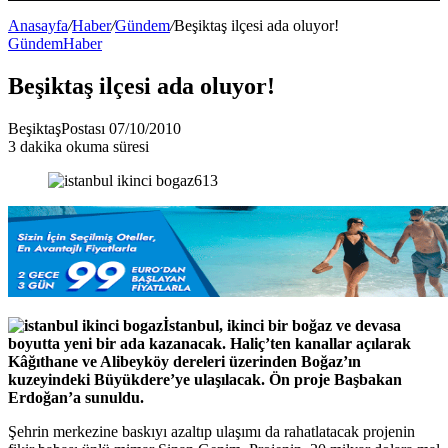
Bölmesi
Anasayfa
/
Haber
/
Gündem
/
Beşiktaş ilçesi ada oluyor!
Gündem
Haber
Beşiktaş ilçesi ada oluyor!
Bir
BeşiktaşPostası
07/10/2010
e-
3 dakika okuma süresi
posta
göndermek
İstanbul, ikinci bir boğaz ve devasa
boyutta yeni bir ada kazanacak. Haliç’ten kanallar açılarak
Kâğıthane ve Alibeyköy dereleri üzerinden Boğaz’ın
kuzeyindeki Büyükdere’ye ulaşılacak. Ön proje Başbakan
Erdoğan’a sunuldu.
Şehrin merkezine baskıyı azaltıp ulaşımı da rahatlatacak projenin