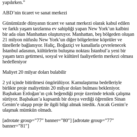
yapılırken.”
ABD’nin ticaret ve sanat merkezi
Günümüzde dünyanın ticaret ve sanat merkezi olarak kabul edilen
ve farklı yaşam tarzlarına ev sahipliği yapan New York’un kalbini
bir ada olan Manhattan oluşturuyor. Manhattan, beş bölgeden oluşan
21 milyon nüfuslu New York’un diğer bölgelerine köprüler ve
tünellerle bağlanıyor. Haliç, Boğaziçi ve kanallarla çevrelenecek
İstanbul adasının, kültürlerin buluşma noktası İstanbul’a yeni bir
yaşam tarzı getirmesi, sosyal ve kültürel faaliyetlerin merkezi olması
hedefleniyor
Maliyet 20 milyar doları bulabilir
2 yıl içinde bitirilmesi öngörülüyor. Kamulaştırma bedelleriyle
birlikte proje maliyetinin 20 milyar doları bulması bekleniyor.
Başbakan Erdoğan’ın çok beğendiği proje üzerinde teknik çalışma
sürüyor. Başbakan’a kapsamlı bir dosya verdiği öğrenilen Sinan
Genim’e ulaşıp proje ile ilgili bilgi almak istedik. Ancak Genim’e
ulaşmak mümkün olmadı.
[adrotate group=”77″ banner=”80″] [adrotate group=”77″
banner=”81″]