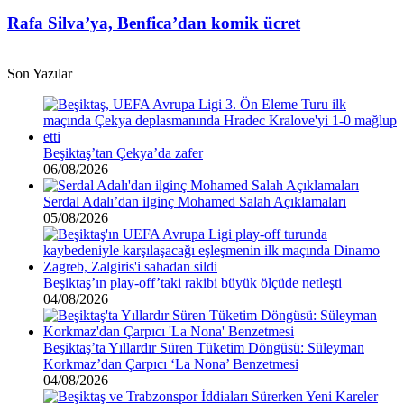
Silva’ya,
var”
Benfica’dan
Rafa Silva’ya, Benfica’dan komik ücret
komik
ücret
Son Yazılar
Beşiktaş’tan Çekya’da zafer
06/08/2026
Serdal Adalı’dan ilginç Mohamed Salah Açıklamaları
05/08/2026
Beşiktaş’ın play-off’taki rakibi büyük ölçüde netleşti
04/08/2026
Beşiktaş’ta Yıllardır Süren Tüketim Döngüsü: Süleyman
Korkmaz’dan Çarpıcı ‘La Nona’ Benzetmesi
04/08/2026