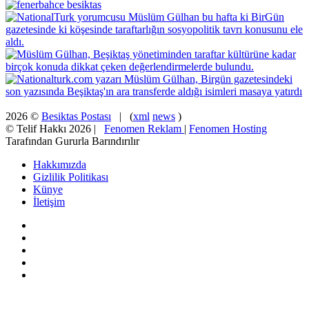
2026 ©
Besiktas Postası
| (
xml
news
)
© Telif Hakkı 2026 |
Fenomen Reklam
|
Fenomen Hosting
Tarafından Gururla Barındırılır
Hakkımızda
Gizlilik Politikası
Künye
İletişim
Facebook
X
Pinterest
YouTube
Instagram
Facebook
X
WhatsApp
Telegram
Viber
Başa