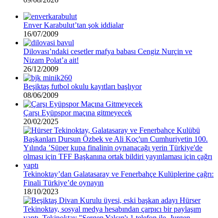
Enver Karabulut’tan şok iddialar
16/07/2009
Dilovası’ndaki cesetler mafya babası Cengiz Nurçin ve
Nizam Polat’a ait!
26/12/2009
Beşiktaş futbol okulu kayıtları başlıyor
08/06/2009
Çarşı Eyüpspor maçına gitmeyecek
20/02/2025
Tekinoktay’dan Galatasaray ve Fenerbahçe Kulüplerine çağrı:
Finali Türkiye’de oynayın
18/10/2023