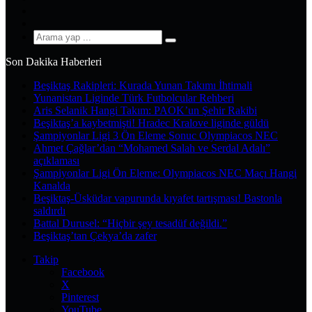
YouTube
Instagram
Arama
yap
Son Dakika Haberleri
...
Beşiktaş Rakipleri: Kurada Yunan Takımı İhtimali
Yunanistan Liginde Türk Futbolcular Rehberi
Aris Selanik Hangi Takım: PAOK’un Şehir Rakibi
Beşiktaş’a kaybetmişti! Hradec Kralove liginde güldü
Şampiyonlar Ligi 3 Ön Eleme Sonuc Olympiacos NEC
Ahmet Çağlar’dan “Mohamed Salah ve Serdal Adalı”
açıklaması
Şampiyonlar Ligi Ön Eleme: Olympiacos NEC Maçı Hangi
Kanalda
Beşiktaş-Üsküdar vapurunda kıyafet tartışması! Bastonla
saldırdı
Battal Durusel: “Hiçbir şey tesadüf değildi.”
Beşiktaş’tan Çekya’da zafer
Takip
Facebook
X
Pinterest
YouTube