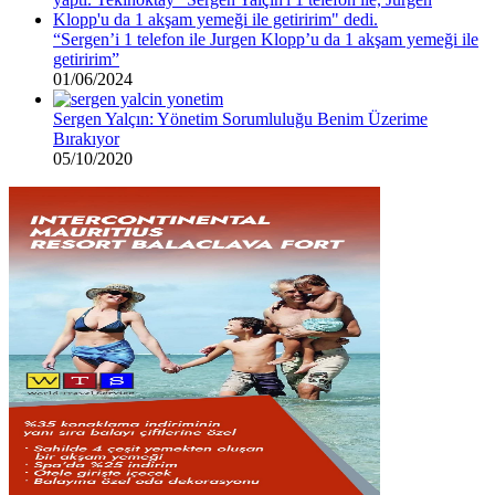
“Sergen’i 1 telefon ile Jurgen Klopp’u da 1 akşam yemeği ile
getiririm”
01/06/2024
Sergen Yalçın: Yönetim Sorumluluğu Benim Üzerime
Bırakıyor
05/10/2020