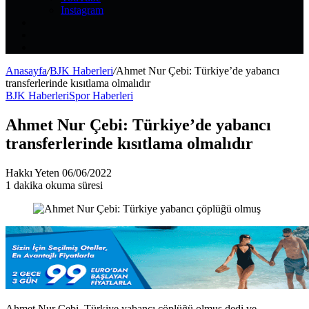
Instagram
Kayıt
Ol
Rastgele
Makale
Kenar
Bölmesi
Anasayfa
/
BJK Haberleri
/
Ahmet Nur Çebi: Türkiye’de yabancı
transferlerinde kısıtlama olmalıdır
BJK Haberleri
Spor Haberleri
Ahmet Nur Çebi: Türkiye’de yabancı
transferlerinde kısıtlama olmalıdır
Bir
Hakkı Yeten
06/06/2022
e-
1 dakika okuma süresi
posta
göndermek
Ahmet Nur Çebi, Türkiye yabancı çöplüğü olmuş dedi ve