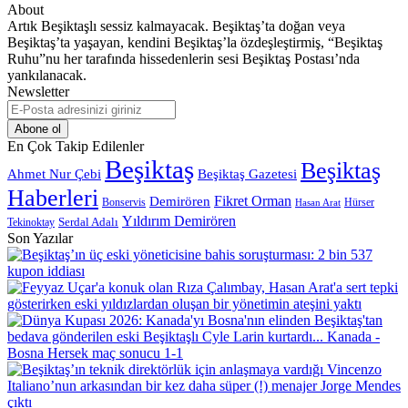
About
Artık Beşiktaşlı sessiz kalmayacak. Beşiktaş’ta doğan veya
Beşiktaş’ta yaşayan, kendini Beşiktaş’la özdeşleştirmiş, “Beşiktaş
Ruhu”nu her tarafında hissedenlerin sesi Beşiktaş Postası’nda
yankılanacak.
Newsletter
E-
Posta
adresinizi
En Çok Takip Edilenler
giriniz
Beşiktaş
Beşiktaş
Beşiktaş Gazetesi
Ahmet Nur Çebi
Haberleri
Demirören
Fikret Orman
Bonservis
Hürser
Hasan Arat
Yıldırım Demirören
Serdal Adalı
Tekinoktay
Son Yazılar