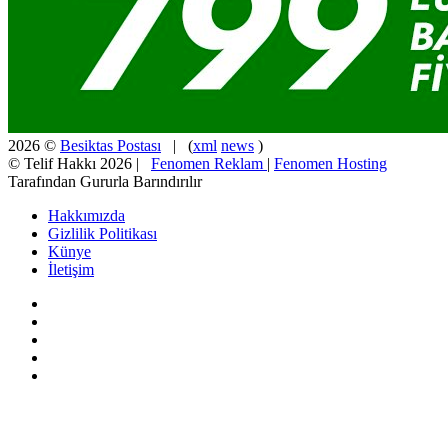
2026 ©
Besiktas Postası
| (
xml
news
)
© Telif Hakkı 2026 |
Fenomen Reklam
|
Fenomen Hosting
Tarafından Gururla Barındırılır
Hakkımızda
Gizlilik Politikası
Künye
İletişim
Facebook
X
Pinterest
YouTube
Instagram
Facebook
X
WhatsApp
Telegram
Viber
Başa
dön
tuşu