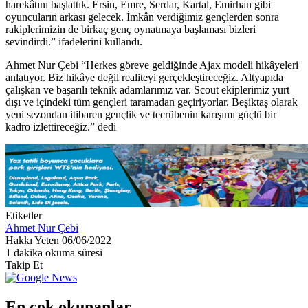
harekâtını başlattık. Ersin, Emre, Serdar, Kartal, Emirhan gibi
oyuncuların arkası gelecek. İmkân verdiğimiz gençlerden sonra
rakiplerimizin de birkaç genç oynatmaya başlaması bizleri
sevindirdi.” ifadelerini kullandı.
Ahmet Nur Çebi “Herkes göreve geldiğinde Ajax modeli hikâyeleri
anlatıyor. Biz hikâye değil realiteyi gerçekleştireceğiz. Altyapıda
çalışkan ve başarılı teknik adamlarımız var. Scout ekiplerimiz yurt
dışı ve içindeki tüm gençleri taramadan geçiriyorlar. Beşiktaş olarak
yeni sezondan itibaren gençlik ve tecrübenin karışımı güçlü bir
kadro izlettireceğiz.” dedi
Etiketler
Ahmet Nur Çebi
Bir
Hakkı Yeten
06/06/2022
e-
1 dakika okuma süresi
posta
Takip Et
göndermek
En çok okunanlar