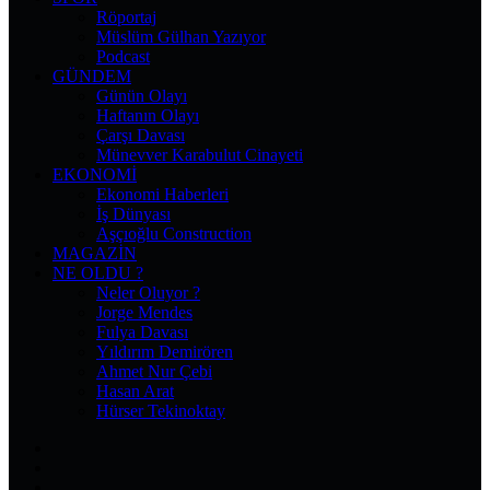
Röportaj
Müslüm Gülhan Yazıyor
Podcast
GÜNDEM
Günün Olayı
Haftanın Olayı
Çarşı Davası
Münevver Karabulut Cinayeti
EKONOMI
Ekonomi Haberleri
İş Dünyası
Aşçıoğlu Construction
MAGAZIN
NE OLDU ?
Neler Oluyor ?
Jorge Mendes
Fulya Davası
Yıldırım Demirören
Ahmet Nur Çebi
Hasan Arat
Hürser Tekinoktay
Facebook
X
Pinterest