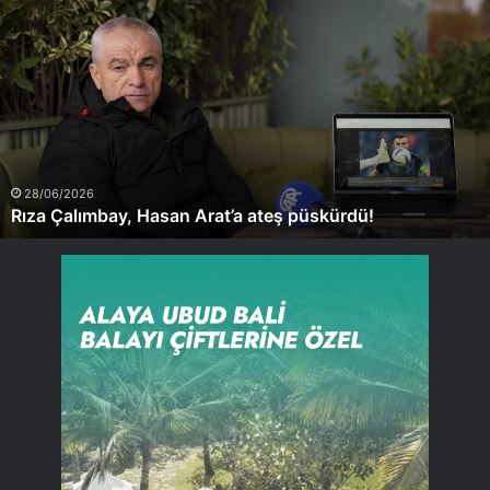
Rıza
Çalımbay,
Hasan
Arat’a
ateş
püskürdü!
28/06/2026
Rıza Çalımbay, Hasan Arat’a ateş püskürdü!