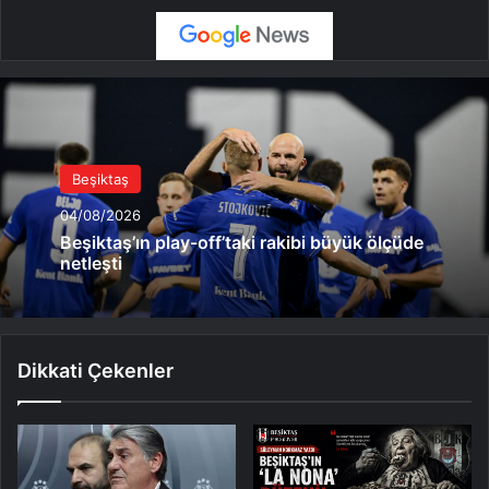
Beşiktaş
04/08/2026
Beşiktaş’ın play-off’taki rakibi büyük ölçüde
netleşti
Dikkati Çekenler