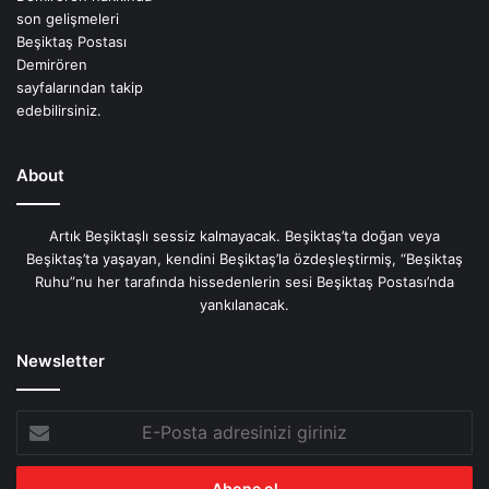
About
Artık Beşiktaşlı sessiz kalmayacak. Beşiktaş’ta doğan veya
Beşiktaş’ta yaşayan, kendini Beşiktaş’la özdeşleştirmiş, “Beşiktaş
Ruhu”nu her tarafında hissedenlerin sesi Beşiktaş Postası’nda
yankılanacak.
Newsletter
E-
Posta
adresinizi
giriniz