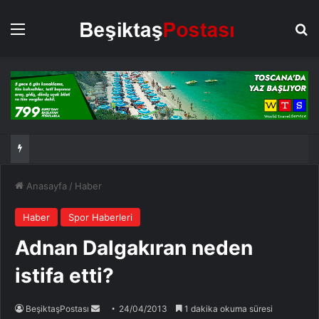
Menü
Ar
Anasayfa
/
Haber
Haber
Spor Haberleri
Adnan Dalgakıran neden
istifa etti?
Bir
BeşiktaşPostası
24/04/2013
1 dakika okuma süresi